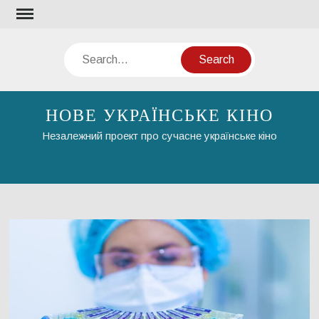
Skip
to
content
Search
НОВЕ УКРАЇНСЬКЕ КІНО
Незалежний проект про сучасне українське кіно