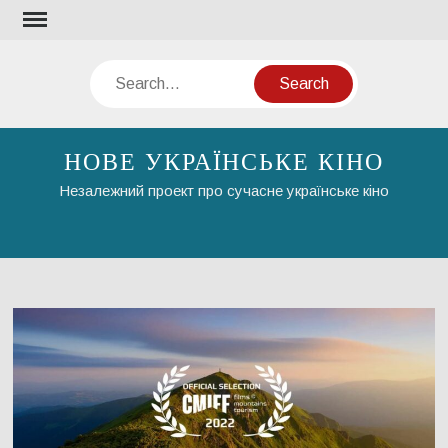
Skip
to
content
Search
НОВЕ УКРАЇНСЬКЕ КІНО
Незалежний проект про сучасне українське кіно