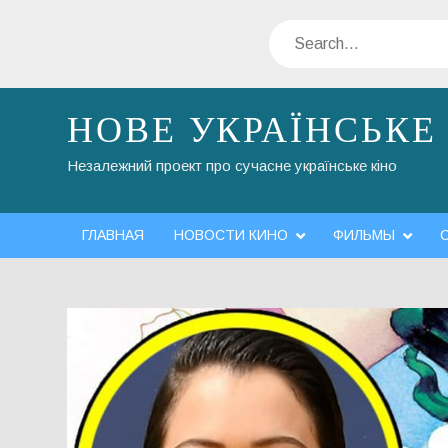
Skip
Search
to
content
НОВЕ УКРАЇНСЬКЕ
Незалежний проект про сучасне українське кіно
ГЛАВНАЯ
НОВОСТИ КИНО
ФИЛЬМЫ