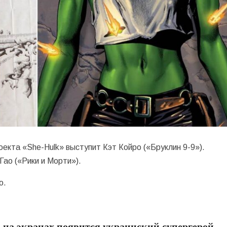
кта «She-Hulk» выступит Кэт Койро («Бруклин 9-9»).
ао («Рики и Морти»).
о.
а на экранах появится украинский супергерой