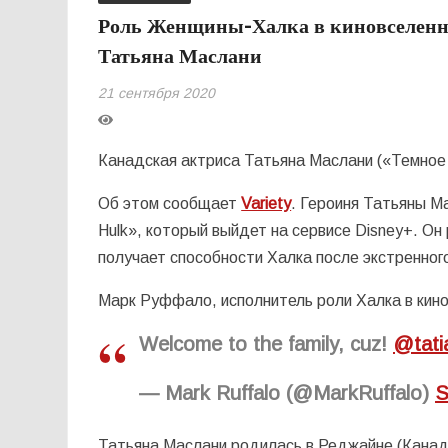
Роль Женщины-Халка в киновселенно
Татьяна Маслани
21 сентября 2020
Канадская актриса Татьяна Маслани («Темное 
Об этом сообщает
Variety
. Героиня Татьяны М
Hulk», который выйдет на сервисе Disney+. О
получает способности Халка после экстренного
Марк Руффало, исполнитель роли Халка в кино
Welcome to the family, cuz!
@tati
— Mark Ruffalo (@MarkRuffalo)
S
Татьяна Маслани родилась в Реджайне (Канада