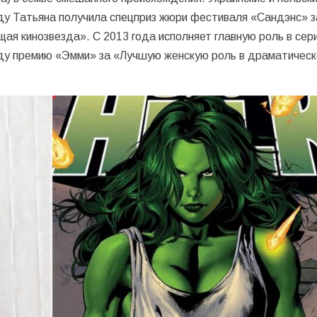
оду Татьяна получила спецприз жюри фестиваля «Сандэнс» з
ая кинозвезда». С 2013 года исполняет главную роль в сер
году премию «Эмми» за «Лучшую женскую роль в драматичес