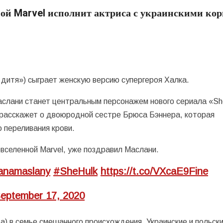
й Marvel исполнит актриса с украинскими ко
дитя») сыграет женскую версию супергероя Халка.
аслани станет центральным персонажем нового сериала «Sh
н расскажет о двоюродной сестре Брюса Бэннера, которая
 переливания крови.
вселенной Marvel, уже поздравил Маслани.
anamaslany
#SheHulk
https://t.co/VXcaE9Fine
eptember 17, 2020
) в семье смешанного происхождения. Украинские и польск