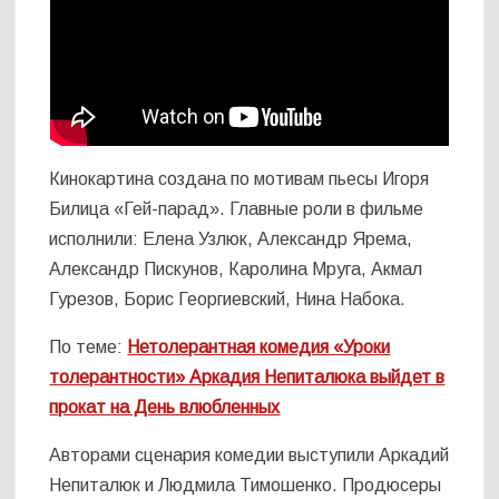
Кинокартина создана по мотивам пьесы Игоря
Билица «Гей-парад». Главные роли в фильме
исполнили: Елена Узлюк, Александр Ярема,
Александр Пискунов, Каролина Мруга, Акмал
Гурезов, Борис Георгиевский, Нина Набока.
По теме:
Нетолерантная комедия «Уроки
толерантности» Аркадия Непиталюка выйдет в
прокат на День влюбленных
Авторами сценария комедии выступили Аркадий
Непиталюк и Людмила Тимошенко. Продюсеры