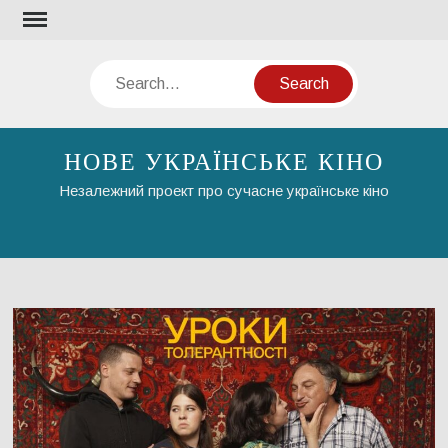
Skip
to
content
Search
НОВЕ УКРАЇНСЬКЕ КІНО
Незалежний проект про сучасне українське кіно