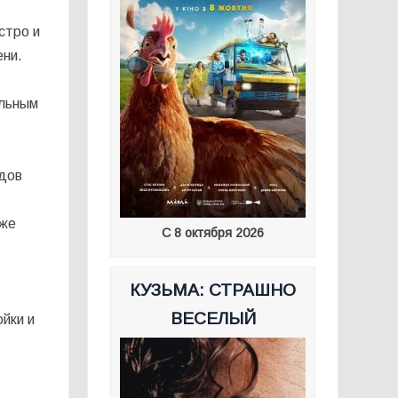
стро и
ени.
альным
одов
аже
С 8 октября 2026
КУЗЬМА: СТРАШНО
ВЕСЕЛЫЙ
йки и