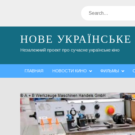
Skip
Search
to
content
НОВЕ УКРАЇНСЬКЕ
Незалежний проект про сучасне українське кіно
ГЛАВНАЯ
НОВОСТИ КИНО
ФИЛЬМЫ