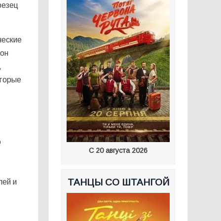
резец
ческие
зон
,
оторые
о
С 20 августа 2026
ТАНЦЫ СО ШТАНГОЙ
лей и