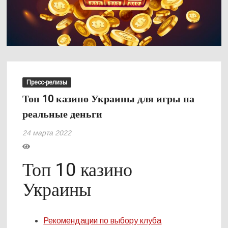
Пресс-релизы
Топ 10 казино Украины для игры на
реальные деньги
24 марта 2022
Топ 10 казино
Украины
Рекомендации по выбору клуба