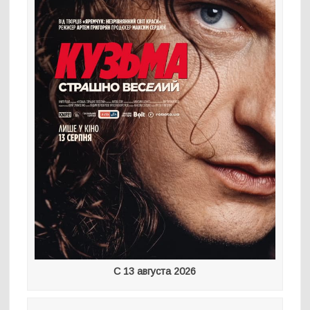
С 13 августа 2026