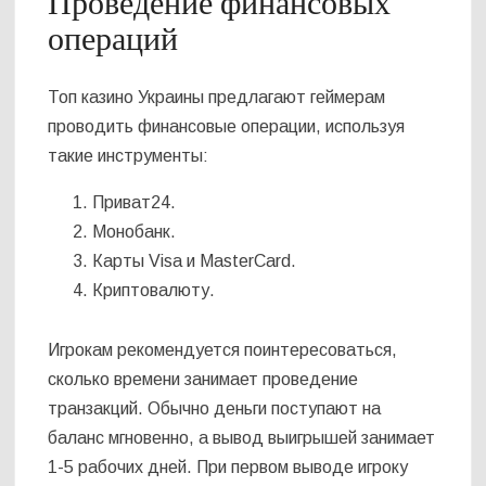
Проведение финансовых
операций
Топ казино Украины предлагают геймерам
проводить финансовые операции, используя
такие инструменты:
Приват24.
Монобанк.
Карты Visa и MasterCard.
Криптовалюту.
Игрокам рекомендуется поинтересоваться,
сколько времени занимает проведение
транзакций. Обычно деньги поступают на
баланс мгновенно, а вывод выигрышей занимает
1-5 рабочих дней. При первом выводе игроку