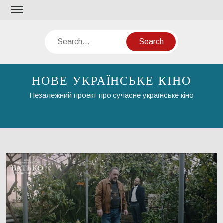
Skip
to
content
Search
НОВЕ УКРАЇНСЬКЕ КІНО
Незалежний проект про сучасне українське кіно