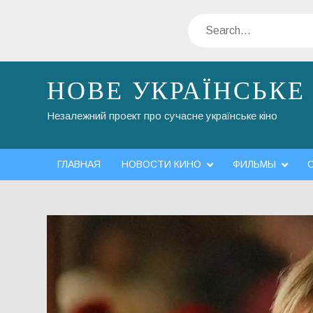
Skip
Search
to
content
НОВЕ УКРАЇНСЬКЕ
Незалежний проект про сучасне українське кіно
ГЛАВНАЯ
НОВОСТИ КИНО
ФИЛЬМЫ