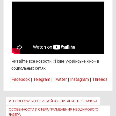
Читайте все новости «Нове українське кіно» в
социальных сетях
Facebook
|
Telegram
|
Twitter
|
Instagram
|
Threads
Навигация
ECOFLOW: БЕСПЕРЕБОЙНОЕ ПИТАНИЕ ТЕЛЕВИЗОРА
по
ОСОБЕННОСТИ И СФЕРА ПРИМЕНЕНИЯ НЕОДИМОВОГО
ЛАЗЕРА