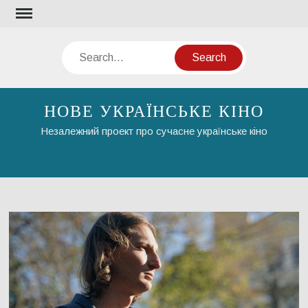
Skip
to
content
Search
НОВЕ УКРАЇНСЬКЕ КІНО
Незалежний проект про сучасне українське кіно