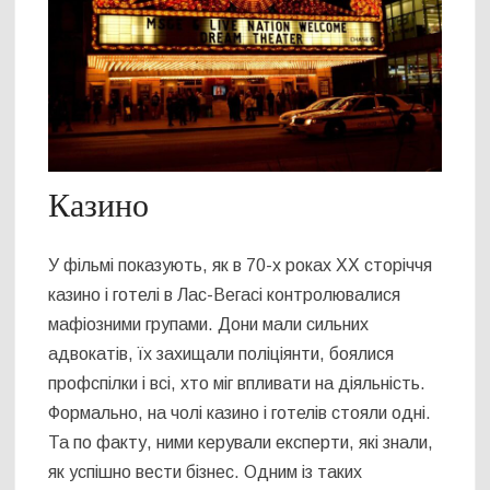
Казино
У фільмі показують, як в 70-х роках ХХ сторіччя
казино і готелі в Лас-Вегасі контролювалися
мафіозними групами. Дони мали сильних
адвокатів, їх захищали поліціянти, боялися
профспілки і всі, хто міг впливати на діяльність.
Формально, на чолі казино і готелів стояли одні.
Та по факту, ними керували експерти, які знали,
як успішно вести бізнес. Одним із таких