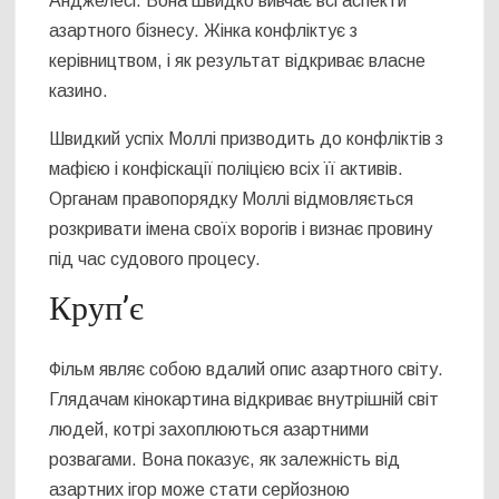
Анджелесі. Вона швидко вивчає всі аспекти
азартного бізнесу. Жінка конфліктує з
керівництвом, і як результат відкриває власне
казино.
Швидкий успіх Моллі призводить до конфліктів з
мафією і конфіскації поліцією всіх її активів.
Органам правопорядку Моллі відмовляється
розкривати імена своїх ворогів і визнає провину
під час судового процесу.
Круп’є
Фільм являє собою вдалий опис азартного світу.
Глядачам кінокартина відкриває внутрішній світ
людей, котрі захоплюються азартними
розвагами. Вона показує, як залежність від
азартних ігор може стати серйозною