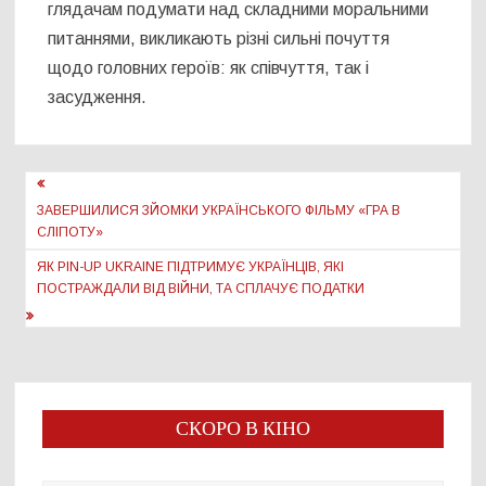
глядачам подумати над складними моральними
питаннями, викликають різні сильні почуття
щодо головних героїв: як співчуття, так і
засудження.
Навігація
записів
ЗАВЕРШИЛИСЯ ЗЙОМКИ УКРАЇНСЬКОГО ФІЛЬМУ «ГРА В
СЛІПОТУ»
ЯК PIN-UP UKRAINE ПІДТРИМУЄ УКРАЇНЦІВ, ЯКІ
ПОСТРАЖДАЛИ ВІД ВІЙНИ, ТА СПЛАЧУЄ ПОДАТКИ
СКОРО В КІНО