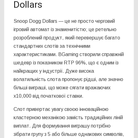
Dollars
Snoop Dogg Dollars — це не просто черговий
ігровий автомат із знаменитістю; це ретельно
розроблений продукт, який перевершує багато
стандартних слотів за технічними
характеристиками. BGaming створили справжній
шедевр із показником RTP 96%, що є одним із
найкращих у індустрії. Дуже висока
волатильність слота пропонує рідші, але значно
більші виграші, що може сягати вражаючих
x10,000 від початкової ставки.
Слот привертає увагу своєю інноваційною
кластерною механікою замість традиційних ліній
виплат. Для формування виграшу потрібно
зібрати групу з 5 або більше однакових символів,