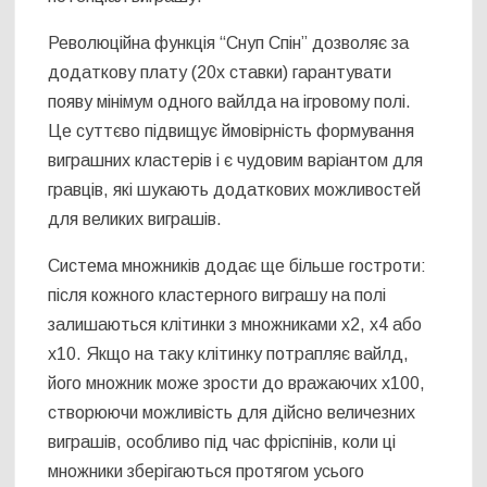
Революційна функція “Снуп Спін” дозволяє за
додаткову плату (20x ставки) гарантувати
появу мінімум одного вайлда на ігровому полі.
Це суттєво підвищує ймовірність формування
виграшних кластерів і є чудовим варіантом для
гравців, які шукають додаткових можливостей
для великих виграшів.
Система множників додає ще більше гостроти:
після кожного кластерного виграшу на полі
залишаються клітинки з множниками x2, x4 або
x10. Якщо на таку клітинку потрапляє вайлд,
його множник може зрости до вражаючих x100,
створюючи можливість для дійсно величезних
виграшів, особливо під час фріспінів, коли ці
множники зберігаються протягом усього