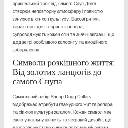
оригінальний трек від самого Снуп Догга
створює неповторну атмосферу і повністю
занурює в хіп-хоп культуру. Басові ритми,
характерні для творчості репера,
супроводжують кожен спін та значні виграші, що
додає грі особливого колориту та емоційного
забарвлення.
Символи розкішного життя:
Від золотих ланцюгів до
самого Снупа
Символьний набір Snoop Dogg Dollars
відображає атрибути гламурного життя репера
та хіп-хоп культури загалом. Кожен символ має
свою унікальну цінність та яскравий дизайн, що
дозволяє миттєво оцінити потенційний виграш.