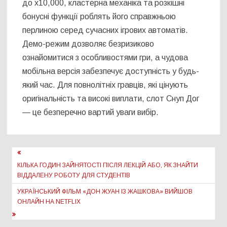
до x10,000, кластерна механіка та розкішні
бонусні функції роблять його справжньою
перлиною серед сучасних ігрових автоматів.
Демо-режим дозволяє безризиково
ознайомитися з особливостями гри, а чудова
мобільна версія забезпечує доступність у будь-
який час. Для повнолітніх гравців, які цінують
оригінальність та високі виплати, слот Снуп Дог
— це безперечно вартий уваги вибір.
Навігація
записів
КІЛЬКА ГОДИН ЗАЙНЯТОСТІ ПІСЛЯ ЛЕКЦІЙ АБО, ЯК ЗНАЙТИ
ВІДДАЛЕНУ РОБОТУ ДЛЯ СТУДЕНТІВ
УКРАЇНСЬКИЙ ФІЛЬМ «ДОН ЖУАН ІЗ ЖАШКОВА» ВИЙШОВ
ОНЛАЙН НА NETFLIX