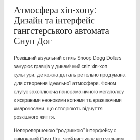
Атмосфера хіп-хопу:
Дизайн та інтерфейс
гангстерського автомата
Снуп Дог
Розкішний візуальний стиль Snoop Dogg Dollars
занурює гравців у динамічний світ хіп-хоп
культури, де кожна деталь ретельно продумана
для створення ідеальної атмосфери. Фоном
слугує захоплююча панорама нічного мегаполісу
з яскравими неоновими вогнями та вражаючими
хмарочосами, що створюють відчуття
розкішного життя.
Неперевершеною “родзинкою” інтерфейсу є
анімований Снуп Дог, який виступає віртуальним