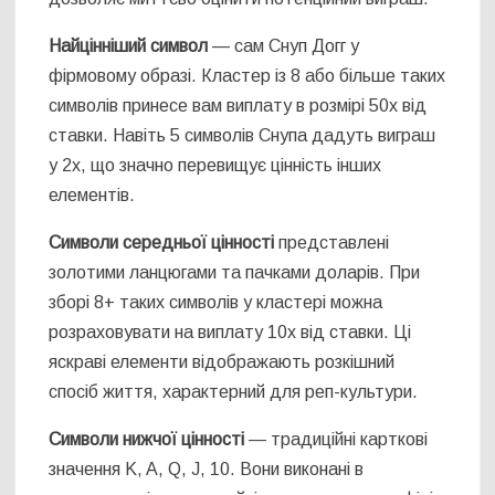
Найцінніший символ
— сам Снуп Догг у
фірмовому образі. Кластер із 8 або більше таких
символів принесе вам виплату в розмірі 50x від
ставки. Навіть 5 символів Снупа дадуть виграш
у 2x, що значно перевищує цінність інших
елементів.
Символи середньої цінності
представлені
золотими ланцюгами та пачками доларів. При
зборі 8+ таких символів у кластері можна
розраховувати на виплату 10x від ставки. Ці
яскраві елементи відображають розкішний
спосіб життя, характерний для реп-культури.
Символи нижчої цінності
— традиційні карткові
значення K, A, Q, J, 10. Вони виконані в