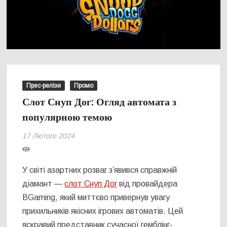
Прес-релізи
Промо
Слот Снуп Дог: Огляд автомата з
популярною темою
17 Лютого 2024
У світі азартних розваг з’явився справжній
діамант —
слот Снуп Дог
від провайдера
BGaming, який миттєво привернув увагу
прихильників якісних ігрових автоматів. Цей
яскравий представник сучасної гемблінг-