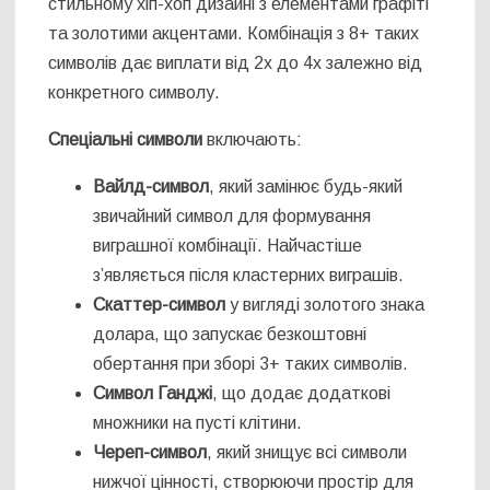
стильному хіп-хоп дизайні з елементами графіті
та золотими акцентами. Комбінація з 8+ таких
символів дає виплати від 2x до 4x залежно від
конкретного символу.
Спеціальні символи
включають:
Вайлд-символ
, який замінює будь-який
звичайний символ для формування
виграшної комбінації. Найчастіше
з’являється після кластерних виграшів.
Скаттер-символ
у вигляді золотого знака
долара, що запускає безкоштовні
обертання при зборі 3+ таких символів.
Символ Ганджі
, що додає додаткові
множники на пусті клітини.
Череп-символ
, який знищує всі символи
нижчої цінності, створюючи простір для