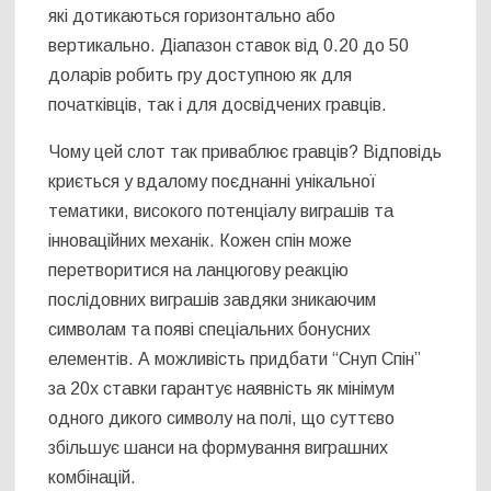
які дотикаються горизонтально або
вертикально. Діапазон ставок від 0.20 до 50
доларів робить гру доступною як для
початківців, так і для досвідчених гравців.
Чому цей слот так приваблює гравців? Відповідь
криється у вдалому поєднанні унікальної
тематики, високого потенціалу виграшів та
інноваційних механік. Кожен спін може
перетворитися на ланцюгову реакцію
послідовних виграшів завдяки зникаючим
символам та появі спеціальних бонусних
елементів. А можливість придбати “Снуп Спін”
за 20x ставки гарантує наявність як мінімум
одного дикого символу на полі, що суттєво
збільшує шанси на формування виграшних
комбінацій.