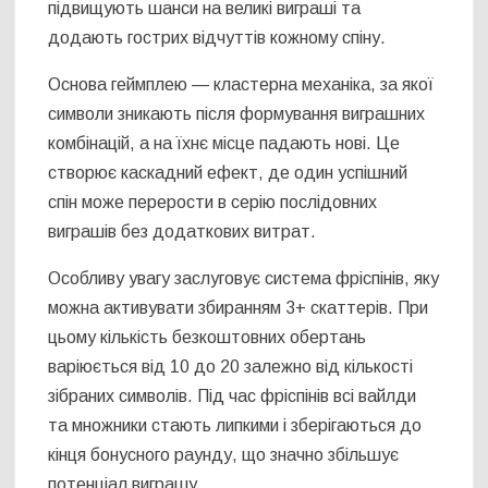
підвищують шанси на великі виграші та
додають гострих відчуттів кожному спіну.
Основа геймплею — кластерна механіка, за якої
символи зникають після формування виграшних
комбінацій, а на їхнє місце падають нові. Це
створює каскадний ефект, де один успішний
спін може перерости в серію послідовних
виграшів без додаткових витрат.
Особливу увагу заслуговує система фріспінів, яку
можна активувати збиранням 3+ скаттерів. При
цьому кількість безкоштовних обертань
варіюється від 10 до 20 залежно від кількості
зібраних символів. Під час фріспінів всі вайлди
та множники стають липкими і зберігаються до
кінця бонусного раунду, що значно збільшує
потенціал виграшу.