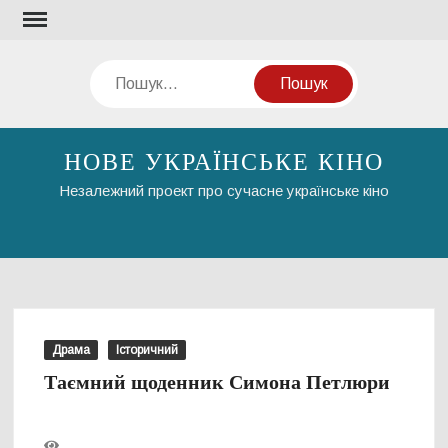
Перейти
до
вмісту
Пошук
НОВЕ УКРАЇНСЬКЕ КІНО
Незалежний проект про сучасне українське кіно
Драма
Історичний
Таємний щоденник Симона Петлюри