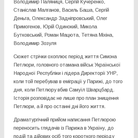
Володимир Паляниця, Сергій Кучеренко,
Станіслав Малганов, Василь Баша, Сергій
Деньга, Олександр Задніпровський, Олег
Примогенов, Юрій Одинокий, Микола
Бутковський, Роман Мацюта, Тетяна Міхіна,
Володимир Зозуля
Сюжет стрічки охоплює період життя Симона
Петлюри, головного отамана військ Української
Народної Республіки і лідера Директорії УНР,
коли той перебував в еміграції у Парижі, до того
дня, коли Петлюру вбив Самуїл Шварцбард.
Історія розповідає не лише про план знищення
Петлюри, а й про останні дні його життя.
Драматургічний прийом написання Петлюрою
переносить глядачів із Парижа в Україну, до
подій та дійових осіб того короткого періоду