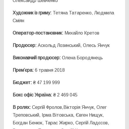
Олександр Шевченко
Художник із гриму:
Тетяна Татаренко, Людмила
Сміян
Оператор-постановник:
Михайло Кретов
Продюсер:
Аскольд Лозинський, Олесь Янчук
Виконавчий продюсер:
Олена Бородянець
Прем’єра:
6 травня 2018
Бюджет:
₴ 47 199 999
Бокс офіс Україна:
₴ 2 469 045
В ролях:
Сергій Фролов,Вікторія Янчук, Олег
Треповський, Ірма Вітовська, Євген Нищук,
Богдан Бенюк, Тарас Жирко, Сергій Ладєсов,