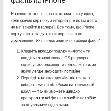
файлів на iPhone
Напевно, кожен хоч раз стикався з ситуацією,
коли скачав картинку з інтернету, а потім довго
не міг її знайти в галереї. Все тому, що iPhone
сортує фото за датою створення, а не
додаванням. Як швидко знайти потрібний файл?
Клацніть вкладку пошуку у «Фото» та
введіть ключові слова. iOS регулярно
індексує зображення та надає їм теги, за
якими легше знаходити потрібне.
Перейдіть на вкладку «Медіатека» та
виберіть масштаб «Роки» на тимчасовій
шкалі — так ви зможете швидко
проскролити всі фото та знайти потрібне
за візуальними підказками.