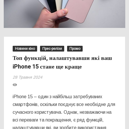
Новини кіно
Прес-релізи
Промо
Топ функцій, налаштувавши які ваш
iPhone 15 стане ще краще
28 Травня 2024
iPhone 15 – один з найбільш затребуваних
смартфонів, оскільки поєднує все необхідне для
сучасного користувача. Однак, незважаючи на
всі переваги та покращення, є ряд функцій,
налаштувавши які, ви зробите використання