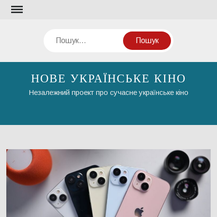
Перейти
до
вмісту
Пошук
НОВЕ УКРАЇНСЬКЕ КІНО
Незалежний проект про сучасне українське кіно