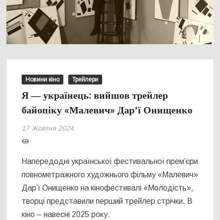
Новини кіно
Трейлери
Я ― українець: вийшов трейлер
байопіку «Малевич» Дарʼї Онищенко
17 Жовтня 2024
Напередодні української фестивальної премʼєри
повнометражного художнього фільму «Малевич»
Дарʼї Онищенко на кінофестивалі «Молодість»,
творці представили перший трейлер стрічки. В
кіно – навесні 2025 року.