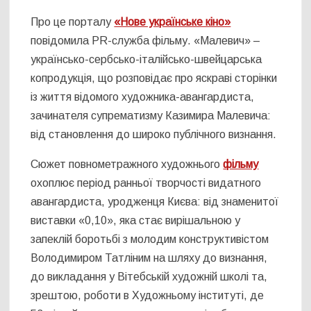
Про це порталу
«Нове українське кіно»
повідомила PR-служба фільму. «Малевич» –
українсько-сербсько-італійсько-швейцарська
копродукція, що розповідає про яскраві сторінки
із життя відомого художника-авангардиста,
зачинателя супрематизму Казимира Малевича:
від становлення до широко публічного визнання.
Сюжет повнометражного художнього
фільму
охоплює період ранньої творчості видатного
авангардиста, уродженця Києва: від знаменитої
виставки «0,10», яка стає вирішальною у
запеклій боротьбі з молодим конструктивістом
Володимиром Татліним на шляху до визнання,
до викладання у Вітебській художній школі та,
зрештою, роботи в Художньому інституті, де