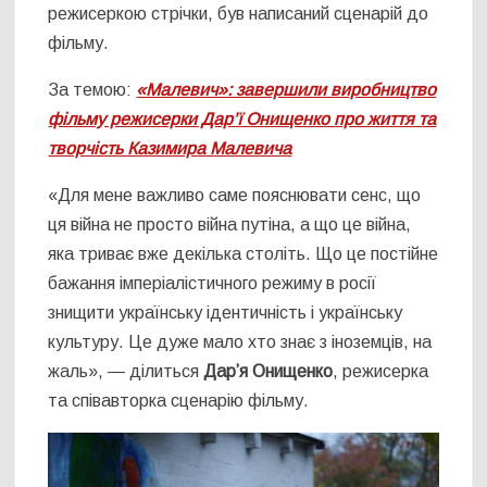
режисеркою стрічки, був написаний сценарій до
фільму.
За темою:
«Малевич»: завершили виробництво
фільму режисерки Дар’ї Онищенко про життя та
творчість Казимира Малевича
«Для мене важливо саме пояснювати сенс, що
ця війна не просто війна путіна, а що це війна,
яка триває вже декілька століть. Що це постійне
бажання імперіалістичного режиму в росії
знищити українську ідентичність і українську
культуру. Це дуже мало хто знає з іноземців, на
жаль», ― ділиться
Дарʼя Онищенко
, режисерка
та співавторка сценарію фільму.