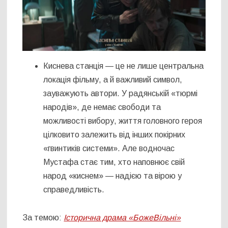
Киснева станція — це не лише центральна
локація фільму, а й важливий символ,
зауважують автори. У радянській «тюрмі
народів», де немає свободи та
можливості вибору, життя головного героя
цілковито залежить від інших покірних
«гвинтиків системи». Але водночас
Мустафа стає тим, хто наповнює свій
народ «киснем» — надією та вірою у
справедливість.
За темою:
Історична драма «БожеВільні»