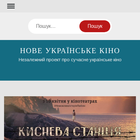
Перейти
до
вмісту
Пошук
НОВЕ УКРАЇНСЬКЕ КІНО
Незалежний проект про сучасне українське кіно