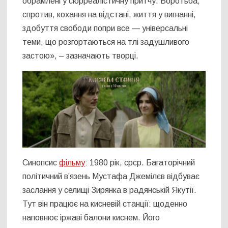
обрамлені у сюрреалістичну притчу. Боротьба,
спротив, кохання на відстані, життя у вигнанні,
здобуття свободи попри все — універсальні
теми, що розгортаються на тлі задушливого
застою», – зазначають творці.
Синопсис
фільму
: 1980 рік, срср. Багаторічний
політичний вʼязень Мустафа Джемілєв відбуває
заслання у селищі Зирянка в радянській Якутії.
Тут він працює на кисневій станції: щоденно
наповнює іржаві балони киснем. Його