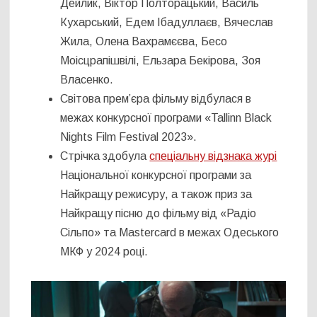
Дейлик, Віктор Полторацький, Василь
Кухарський, Едем Ібадуллаєв, Вячеслав
Жила, Олена Вахрамєєва, Бесо
Моісцрапішвілі, Ельзара Бекірова, Зоя
Власенко.
Світова премʼєра фільму відбулася в
межах конкурсної програми «Tallinn Black
Nights Film Festival 2023».
Стрічка здобула
спеціальну відзнака журі
Національної конкурсної програми за
Найкращу режисуру, а також приз за
Найкращу пісню до фільму від «Радіо
Сільпо» та Mastercard в межах Одеського
МКФ у 2024 році.