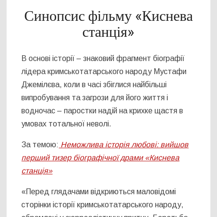
Синопсис фільму «Киснева
станція»
В основі історії – знаковий фрагмент біографії
лідера кримськотатарського народу Мустафи
Джемілєва, коли в часі збіглися найбільші
випробування та загрози для його життя і
водночас – паростки надій на крихке щастя в
умовах тотальної неволі.
За темою:
Неможлива історія любові: вийшов
перший тизер біографічної драми «Киснева
станція»
«Перед глядачами відкриються маловідомі
сторінки історії кримськотатарського народу,