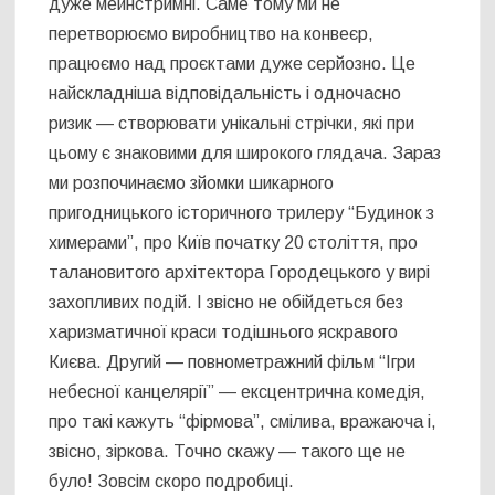
дуже мейнстримні. Саме тому ми не
перетворюємо виробництво на конвеєр,
працюємо над проєктами дуже серйозно. Це
найскладніша відповідальність і одночасно
ризик — створювати унікальні стрічки, які при
цьому є знаковими для широкого глядача. Зараз
ми розпочинаємо зйомки шикарного
пригодницького історичного трилеру “Будинок з
химерами”, про Київ початку 20 століття, про
талановитого архітектора Городецького у вирі
захопливих подій. І звісно не обійдеться без
харизматичної краси тодішнього яскравого
Києва. Другий — повнометражний фільм “Ігри
небесної канцелярії” — ексцентрична комедія,
про такі кажуть “фірмова”, смілива, вражаюча і,
звісно, зіркова. Точно скажу — такого ще не
було! Зовсім скоро подробиці.