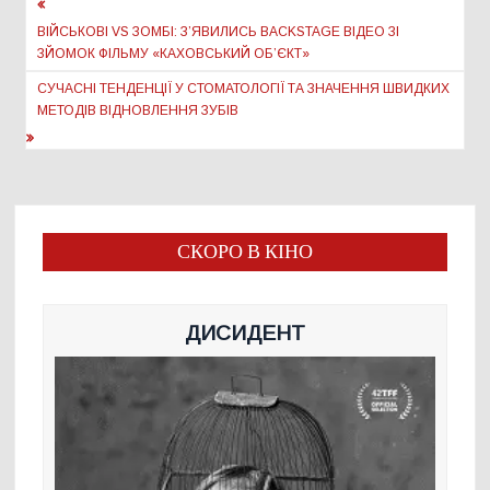
Навігація
записів
ВІЙСЬКОВІ VS ЗОМБІ: З’ЯВИЛИСЬ BACKSTAGE ВІДЕО ЗІ
ЗЙОМОК ФІЛЬМУ «КАХОВСЬКИЙ ОБ’ЄКТ»
СУЧАСНІ ТЕНДЕНЦІЇ У СТОМАТОЛОГІЇ ТА ЗНАЧЕННЯ ШВИДКИХ
МЕТОДІВ ВІДНОВЛЕННЯ ЗУБІВ
СКОРО В КІНО
ДИСИДЕНТ