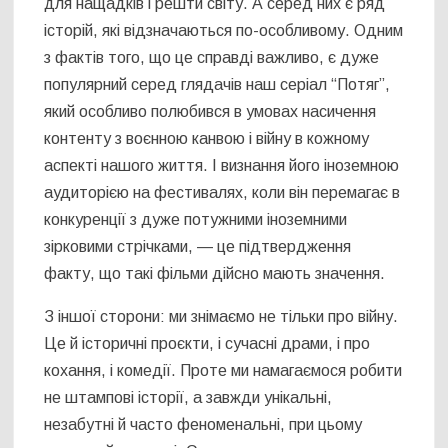
для нащадків і решти світу. А серед них є ряд
історій, які відзначаються по-особливому. Одним
з фактів того, що це справді важливо, є дуже
популярний серед глядачів наш серіал “Потяг”,
який особливо полюбився в умовах насичення
контенту з воєнною канвою і війну в кожному
аспекті нашого життя. І визнання його іноземною
аудиторією на фестивалях, коли він перемагає в
конкуренції з дуже потужними іноземними
зірковими стрічками, — це підтвердження
факту, що такі фільми дійсно мають значення.
З іншої сторони: ми знімаємо не тільки про війну.
Це й історичні проєкти, і сучасні драми, і про
кохання, і комедії. Проте ми намагаємося робити
не штампові історії, а завжди унікальні,
незабутні й часто феноменальні, при цьому