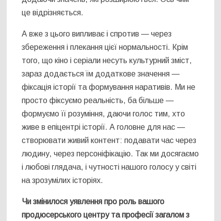
це відрізняється.
А вже з цього випливає і спротив — через
збереження і плекання цієї нормальності. Крім
того, що кіно і серіали несуть культурний зміст,
зараз додається їм додаткове значення —
фіксація історії та формування наративів. Ми не
просто фіксуємо реальність, ба більше —
формуємо її розуміння, даючи голос тим, хто
живе в епіцентрі історії. А головне для нас —
створювати живий контент: подавати час через
людину, через персоніфікацію. Так ми досягаємо
і любові глядача, і чутності нашого голосу у світі
на зрозумілих історіях.
Чи змінилося уявлення про роль вашого
продюсерського центру та професії загалом з