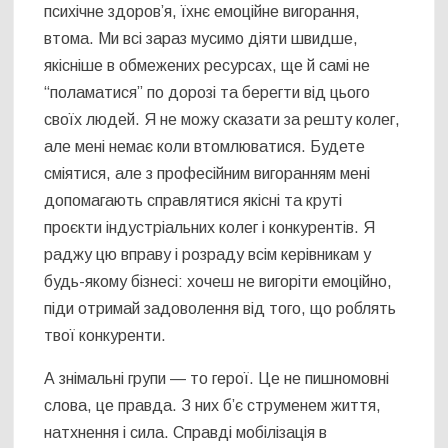
психічне здоров’я, їхнє емоційне вигорання,
втома. Ми всі зараз мусимо діяти швидше,
якісніше в обмежених ресурсах, ще й самі не
“поламатися” по дорозі та берегти від цього
своїх людей. Я не можу сказати за решту колег,
але мені немає коли втомлюватися. Будете
сміятися, але з професійним вигоранням мені
допомагають справлятися якісні та круті
проєкти індустріальних колег і конкурентів. Я
раджу цю вправу і розраду всім керівникам у
будь-якому бізнесі: хочеш не вигоріти емоційно,
піди отримай задоволення від того, що роблять
твої конкуренти.
А знімальні групи — то герої. Це не пишномовні
слова, це правда. З них б’є струменем життя,
натхнення і сила. Справді мобілізація в