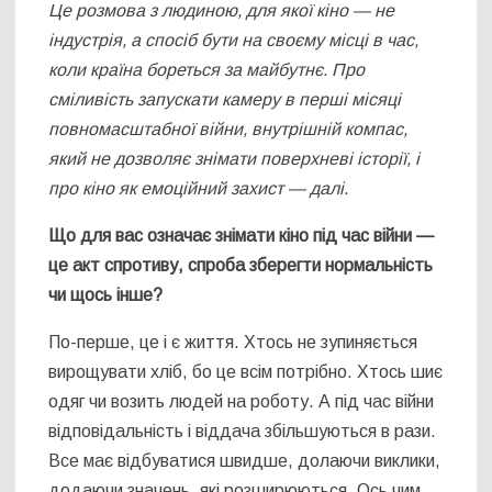
Це розмова з людиною, для якої кіно — не
індустрія, а спосіб бути на своєму місці в час,
коли країна бореться за майбутнє. Про
сміливість запускати камеру в перші місяці
повномасштабної війни, внутрішній компас,
який не дозволяє знімати поверхневі історії, і
про кіно як емоційний захист — далі
.
Що для вас означає знімати кіно під час війни —
це акт спротиву, спроба зберегти нормальність
чи щось інше?
По-перше, це і є життя. Хтось не зупиняється
вирощувати хліб, бо це всім потрібно. Хтось шиє
одяг чи возить людей на роботу. А під час війни
відповідальність і віддача збільшуються в рази.
Все має відбуватися швидше, долаючи виклики,
додаючи значень, які розширюються. Ось чим