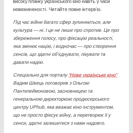
високу планку українського кіно навіть у часи
невизначеності. Читайте повне інтерв’ю.
Під час війни багато сфер зупиняються, але
культура — ні. І це не лише про спротив. Це про
збереження голосу, про фіксацію реальності,
яка змінює націю, і водночас — про створення
сенсів, що здатні об’єднувати, лікувати та
давати надію.
Спеціально для порталу
“Нове українське кіно”
Вадим Швець поговорив з Ольгою
Пантелеймоновою, засновницею та
генеральною директоркою продюсерського
центру UPhub, яка вважає кіно інструментом,
що не просто фіксує війну, а перетворює її у
сенси, здатні залишитися з нами надовго.