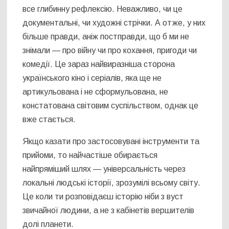
все глибинну рефлексію. Неважливо, чи це
документальні, чи художні стрічки. А отже, у них
більше правди, аніж постправди, що б ми не
знімали — про війну чи про кохання, пригоди чи
комедії. Це зараз найвиразніша сторона
українського кіно і серіалів, яка ще не
артикульована і не сформульована, не
констатована світовим суспільством, однак це
вже стається.
Якщо казати про застосовувані інструменти та
прийоми, то найчастіше обирається
найпряміший шлях — універсальність через
локальні людські історії, зрозумілі всьому світу.
Це коли ти розповідаєш історію ніби з вуст
звичайної людини, а не з кабінетів вершителів
долі планети.