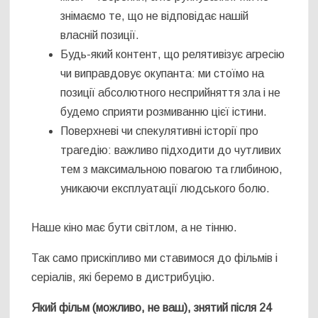
знімаємо те, що не відповідає нашій
власній позиції.
Будь-який контент, що релятивізує агресію
чи виправдовує окупанта: ми стоїмо на
позиції абсолютного несприйняття зла і не
будемо сприяти розмиванню цієї істини.
Поверхневі чи спекулятивні історії про
трагедію: важливо підходити до чутливих
тем з максимальною повагою та глибиною,
уникаючи експлуатації людського болю.
Наше кіно має бути світлом, а не тінню.
Так само прискіпливо ми ставимося до фільмів і
серіалів, які беремо в дистрибуцію.
Який фільм (можливо, не ваш), знятий після 24