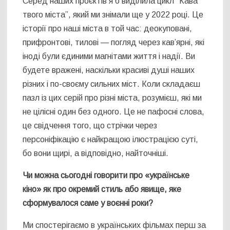
Серед наших проєктів я б виділила цикл “Кава
твого міста”, який ми знімали ще у 2022 році. Це
історії про наші міста в той час: деокуповані,
прифронтові, тилові — погляд через кав’ярні, які
іноді були єдиними магнітами життя і надії. Ви
будете вражені, наскільки красиві душі наших
різних і по-своєму сильних міст. Коли складаєш
пазл із цих серій про різні міста, розумієш, які ми
не цілісні один без одного. Це не пафосні слова,
це свідчення того, що стрічки через
персоніфікацію є найкращою ілюстрацією суті,
бо вони щирі, а відповідно, найточніші.
Чи можна сьогодні говорити про «українське
кіно» як про окремий стиль або явище, яке
сформувалося саме у воєнні роки?
Ми спостерігаємо в українських фільмах перш за