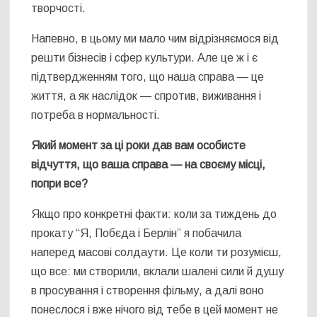
творчості.
Напевно, в цьому ми мало чим відрізняємося від
решти бізнесів і сфер культури. Але це ж і є
підтвердженням того, що наша справа — це
життя, а як наслідок — спротив, виживання і
потреба в нормальності.
Який момент за ці роки дав вам особисте
відчуття, що ваша справа — на своєму місці,
попри все?
Якщо про конкретні факти: коли за тиждень до
прокату “Я, Побєда і Берлін” я побачила
наперед масові солдаути. Це коли ти розумієш,
що все: ми створили, вклали шалені сили й душу
в просування і створення фільму, а далі воно
понеслося і вже нічого від тебе в цей момент не