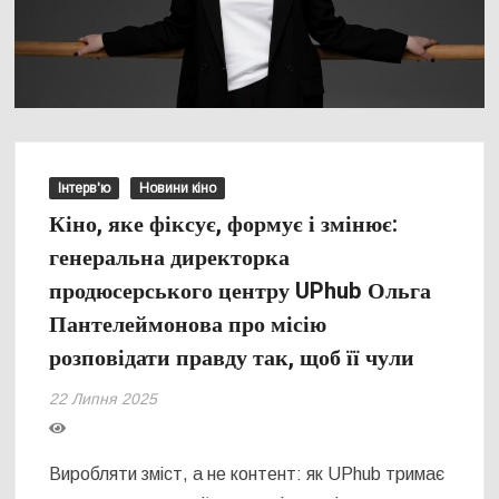
Інтерв'ю
Новини кіно
Кіно, яке фіксує, формує і змінює:
генеральна директорка
продюсерського центру UPhub Ольга
Пантелеймонова про місію
розповідати правду так, щоб її чули
22 Липня 2025
Виробляти зміст, а не контент: як UPhub тримає