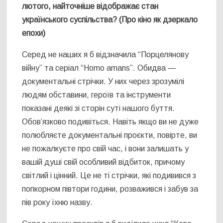
лютого, найточніше відображає стан
українського суспільства?
(Про кіно як дзеркало
епохи)
Серед не наших я б відзначила “Порцелянову
війну” та серіал “Homo amans”. Обидва —
документальні стрічки. У них через зрозумілі
людям обставини, героїв та інструменти
показані деякі зі сторін суті нашого буття.
Обов’язково подивіться. Навіть якщо ви не дуже
полюбляєте документальні проєкти, повірте, ви
не пожалкуєте про свій час, і вони залишать у
вашій душі свій особливий відбиток, причому
світлий і цінний. Це не ті стрічки, які подивився з
попкорном півтори години, розважився і забув за
пів року їхню назву.