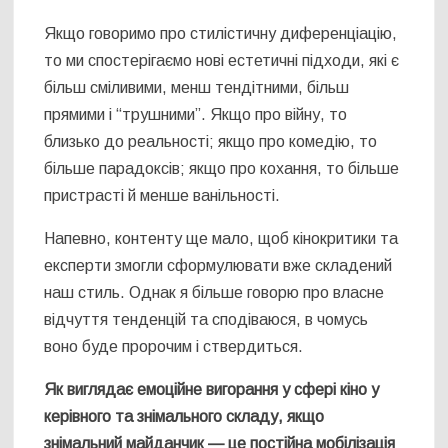
Якщо говоримо про стилістичну диференціацію,
то ми спостерігаємо нові естетичні підходи, які є
більш сміливими, менш тендітними, більш
прямими і “трушними”. Якщо про війну, то
близько до реальності; якщо про комедію, то
більше парадоксів; якщо про кохання, то більше
пристрасті й менше ванільності.
Напевно, контенту ще мало, щоб кінокритики та
експерти змогли сформулювати вже складений
наш стиль. Однак я більше говорю про власне
відчуття тенденцій та сподіваюся, в чомусь
воно буде пророчим і ствердиться.
Як виглядає емоційне вигорання у сфері кіно у
керівного та знімального складу, якщо
знімальний майданчик — це постійна мобілізація