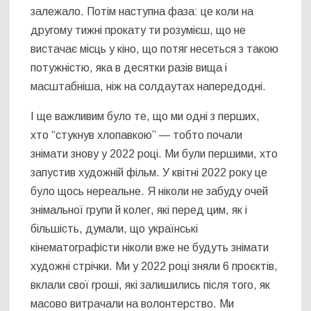
залежало. Потім наступна фаза: це коли на
другому тижні прокату ти розумієш, що не
вистачає місць у кіно, що потяг несеться з такою
потужністю, яка в десятки разів вища і
масштабніша, ніж на солдаутах напередодні.
І ще важливим було те, що ми одні з перших,
хто “стукнув хлопавкою” — тобто почали
знімати знову у 2022 році. Ми були першими, хто
запустив художній фільм. У квітні 2022 року це
було щось нереальне. Я ніколи не забуду очей
знімальної групи й колег, які перед цим, як і
більшість, думали, що українські
кінематографісти ніколи вже не будуть знімати
художні стрічки. Ми у 2022 році зняли 6 проєктів,
вклали свої гроші, які залишились після того, як
масово витрачали на волонтерство. Ми