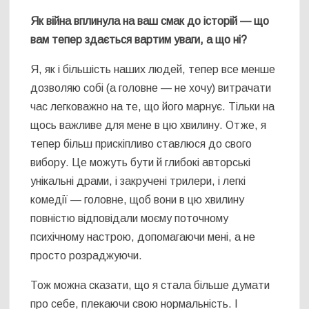
Як війна вплинула на ваш смак до історій — що
вам тепер здається вартим уваги, а що ні?
Я, як і більшість наших людей, тепер все менше
дозволяю собі (а головне — не хочу) витрачати
час легковажно на те, що його марнує. Тільки на
щось важливе для мене в цю хвилину. Отже, я
тепер більш прискіпливо ставлюся до свого
вибору. Це можуть бути й глибокі авторські
унікальні драми, і закручені трилери, і легкі
комедії — головне, щоб вони в цю хвилину
повністю відповідали моєму поточному
психічному настрою, допомагаючи мені, а не
просто розраджуючи.
Тож можна сказати, що я стала більше думати
про себе, плекаючи свою нормальність. І