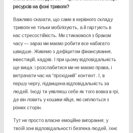
ресурсів на фоні тривоги?
Важливо сказати, що саме в керівного складу
тривоги не тільки мобілізують, а й гартують в
нас стресостійкість. Ми стикаємося з браком
часу — зараз ми маємо робити все набагато
швидше. Живемо з дефіцитом фінансування,
інвестицій, кадрів. І при цьому відповідальність
ще вища: і розслабитися ми не маємо права, і
витрачати час на “прохідний” контент. І, в
першу чергу, підвищена відповідальність за
людей. Іноді ти уявляєш себе як того вовка в грі,
де він ловить у кошики яйця, які сиплються з
різних сторін.
Тут не просто власне емоційне вигорання; у
твоїй зоні відповідальності безпека людей, їхнє