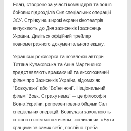
Fear), створене за участі командирів та воїнів
бойових підрозділів Сил спеціальних операцій
ЗСУ. Стрічку на широкі екрани кінотеатрів
випускають до Дня захисників і захисниць
України. Дивіться офіційний трейлер
повнометражного документального екшну.
Українські режисерки та незалежні автори
Тетяна Кулаковська та Анна Мартиненко
представляють вражаючий та ексклюзивний
фільм про Захисників України, відомих як
“Вовкулаки” або “Воїни ночі”. Національний
фільм “Вовк. Страху нема” — це філософія
Воїна України, репрезентована бійцями Сил
спеціальних операцій. Вовкулаки захоплюють
кожного своїм магнетизмом, закликаючи: «Бути
кращими за самих себе, постійно треба