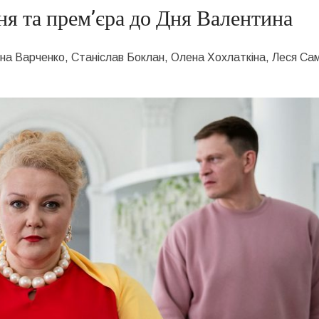
ня та прем’єра до Дня Валентина
на Варченко
,
Станіслав Боклан
,
Олена Хохлаткіна
,
Леся Са