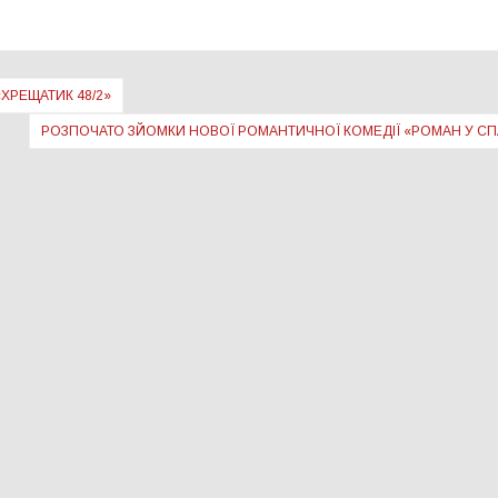
«ХРЕЩАТИК 48/2»
РОЗПОЧАТО ЗЙОМКИ НОВОЇ РОМАНТИЧНОЇ КОМЕДІЇ «РОМАН У С