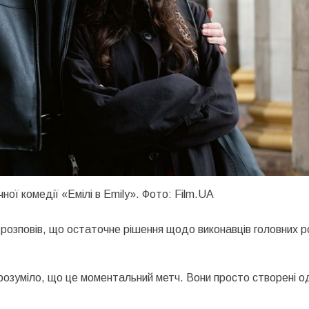
ної комедії «Емілі в Emily». Фото: Film.UA
розповів, що остаточне рішення щодо виконавців головних 
зрозуміло, що це моментальний метч. Вони просто створені о