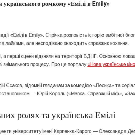
я українського ромкому «Емілі в Emily»
дії «Емілі в Emily». Стрічка розповість історію амбітної бло
 та лайками, але несподівано знаходить справжнє кохання.
, а перші сцени відзняли на території
ВДНГ.
Основною локац
% знімального процесу. Про це порталу
«Нове українське кін
сій Єсаков
, відомий глядачам за комедією «Песики» та серіа
постановником —
Юрій Король («Мавка. Справжній міф», «За
них ролях та українська Емілі
уденти університету імені Карпенка-Карого —
Олександра Де