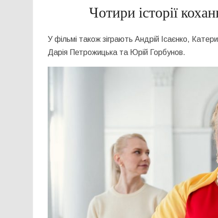
Чотири історії кохан
У фільмі також зіграють
Андрій Ісаєнко
,
Катери
Дарія Петрожицька
та
Юрій Горбунов
.