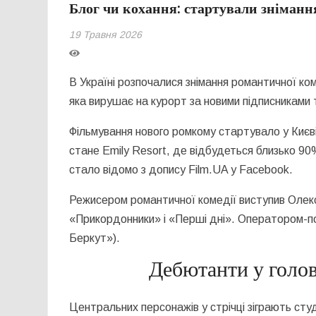
Блог чи кохання: стартували зніманн
19 Травня 2026
В Україні розпочалися знімання романтичної коме
яка вирушає на курорт за новими підписниками
Фільмування нового ромкому стартувало у Києві
стане
Emily Resort
, де відбудеться близько 90
стало відомо з допису Film.UA у Facebook
.
Режисером романтичної комедії виступив
Олек
«Прикордонники» і «Перші дні». Оператором-
Беркут»)
.
Дебютанти у голов
Центральних персонажів у стрічці зіграють ст