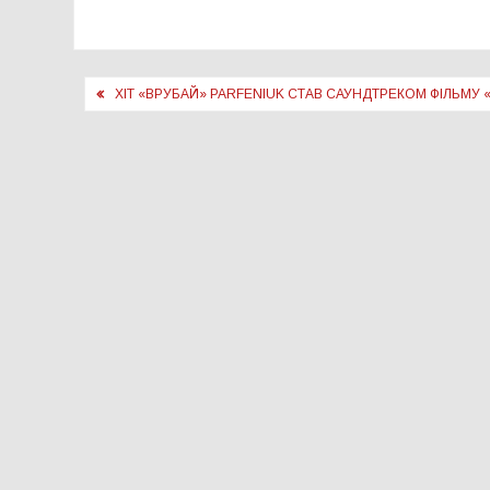
Навігація
ХІТ «ВРУБАЙ» PARFENIUK СТАВ САУНДТРЕКОМ ФІЛЬМУ 
записів