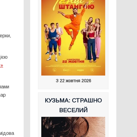
герки,
ією
о»
З 22 жовтня 2026
лами
хар
КУЗЬМА: СТРАШНО
ВЕСЕЛИЙ
мідова