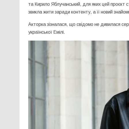
та
Кирило Яблучанський
, для яких цей проєкт 
звикла жити заради контенту, а її новий знай
Акторка зізналася, що свідомо не дивилася се
української Емілі.