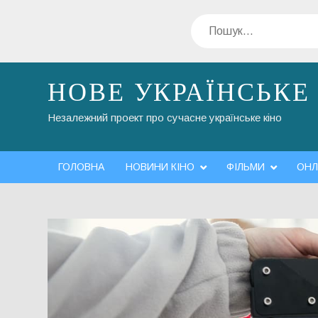
Перейти
Пошук
до
вмісту
НОВЕ УКРАЇНСЬКЕ
Незалежний проект про сучасне українське кіно
ГОЛОВНА
НОВИНИ КІНО
ФІЛЬМИ
ОНЛ