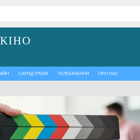
 КІНО
АЙН
САУНДТРЕКИ
ТЕЛЕБАЧЕННЯ
ПРО НАС