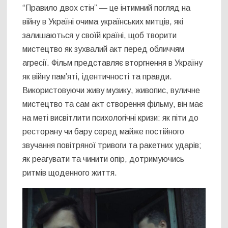
“Правило двох стін” — це інтимний погляд на
війну в Україні очима українських митців, які
залишаються у своїй країні, щоб творити
мистецтво як зухвалий акт перед обличчям
агресії. Фільм представляє вторгнення в Україну
як війну пам’яті, ідентичності та правди.
Використовуючи живу музику, живопис, вуличне
мистецтво та сам акт створення фільму, він має
на меті висвітлити психологічні кризи: як піти до
ресторану чи бару серед майже постійного
звучання повітряної тривоги та ракетних ударів;
як реагувати та чинити опір, дотримуючись
ритмів щоденного життя.