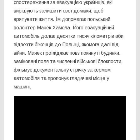
спостереження за евакуацією українців, які
вирішують залишити свої домівки, щоб
врятувати життя. Їм допомагає польський
волонтер Мачек Хамела. Його евакуаційний
автомобіль долає десятки тисяч кілометрів аби
відвезти біженців до Польщі, якомога далі від
війни. Мачек проїжджає повз покинуті будинки,
заміновані поля та численні військові блокпости,
фільмує документальну стрічку за кермом
автомобіля та пропонує глядачеві місце у
машині.