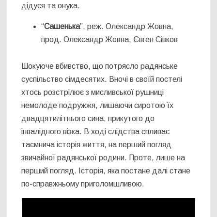
дідуся та онука.
“
Сашенька
”, реж. Олександр Жовна,
прод. Олександр Жовна, Євген Сівков
Шокуюче вбивство, що потрясло радянське
суспільство сімдесятих. Вночі в своїй постелі
хтось розстрілює з мисливської рушниці
немолоде подружжя, лишаючи сиротою їх
двадцятилітнього сина, прикутого до
інвалідного візка. В ході слідства спливає
таємнича історія життя, на перший погляд
звичайної радянської родини. Проте, лише на
перший погляд. Історія, яка постане далі стане
по-справжньому приголомшливою.