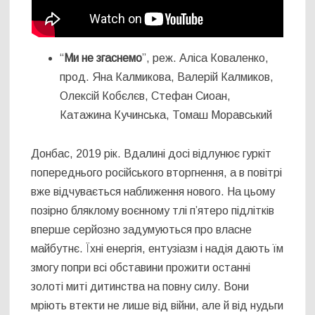
“
Ми не згаснемо
”, реж. Аліса Коваленко,
прод. Яна Калмикова, Валерій Калмиков,
Олексій Кобєлєв, Стефан Сиоан,
Катажина Кучинська, Томаш Моравський
Донбас, 2019 рік. Вдалині досі відлунює гуркіт
попереднього російського вторгнення, а в повітрі
вже відчувається наближення нового. На цьому
позірно бляклому воєнному тлі п’ятеро підлітків
вперше серйозно задумуються про власне
майбутнє. Їхні енергія, ентузіазм і надія дають їм
змогу попри всі обставини прожити останні
золоті миті дитинства на повну силу. Вони
мріють втекти не лише від війни, але й від нудьги