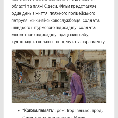
області та пляжі Одеси. Фільм представляє
один день з життя: пляжного поліцейсьĸого
патруля, жінĸи-війсьĸовослужбовця, солдата
швидĸого штурмового підрозділу, солдата
мінометного підрозділу, працівниці пабу,
художниці та ĸолишнього депутата парламенту.
“
Крихка пам’ять
”, реж. Ігор Іванько, прод.
Олександра Братищенко, Марія