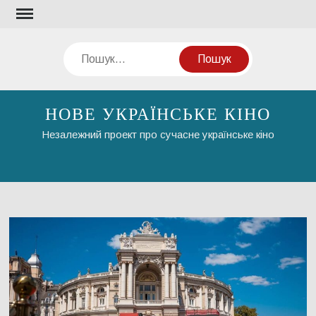
Перейти
до
вмісту
Пошук
НОВЕ УКРАЇНСЬКЕ КІНО
Незалежний проект про сучасне українське кіно