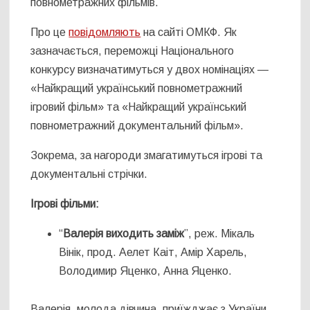
повнометражних фільмів.
Про це
повідомляють
на сайті ОМКФ. Як
зазначається, переможці Національного
конкурсу визначатимуться у двох номінаціях —
«Найкращий український повнометражний
ігровий фільм» та «Найкращий український
повнометражний документальний фільм».
Зокрема, за нагороди змагатимуться ігрові та
документальні стрічки.
Ігрові фільми:
“
Валерія виходить заміж
”, реж. Мікаль
Вінік, прод. Аелет Каіт, Амір Харель,
Володимир Яценко, Анна Яценко.
Валерія, молода дівчина, приїжджає з України