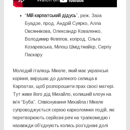
“
Мій карпатський дідусь
”, реж. Заза
Буадзе, прод. Андрій Суярко, Алла
Овсяннікова, Олександр Коваленко,
Володимир Філіппов, копрод. Ольга
Козаревська, Мілош Шмідтмайєр, Сергіу
Паскару
Молодий італієць Мікеле, який має українські
коріння, вирушає до далекого селища в
Карпатах, щоб розпорошити прах своєї матері.
Тут живе його дід Михайло, колишній клоун на
ім’я “Буба”. Співіснування Михайла і Мікеле
супроводжується серією карколомних подій, які
перетворюють серйозні речі на трагікомедію і
назавжди об’єднують колись роз’єднані долі