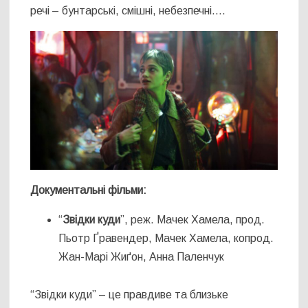
речі – бунтарські, смішні, небезпечні….
Документальні фільми:
“
Звідки куди
”, реж. Мачек Хамела, прод.
Пьотр Ґравендер, Мачек Хамела, копрод.
Жан-Марі Жиґон, Анна Паленчук
“Звідки куди” – це правдиве та близьке