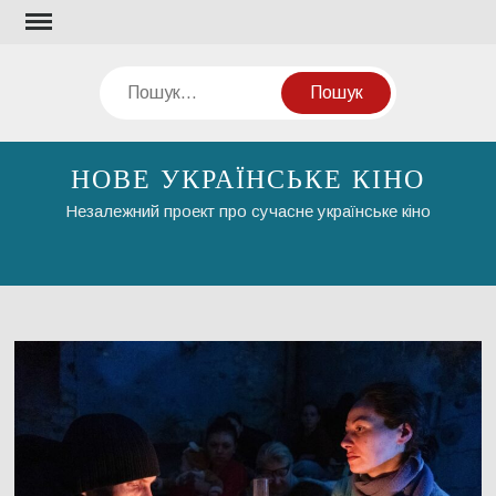
Перейти
до
вмісту
Пошук
НОВЕ УКРАЇНСЬКЕ КІНО
Незалежний проект про сучасне українське кіно