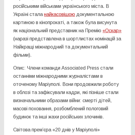
російськими військами українського міста. В
Україні стала
найкасовішою
документальною
картиною в кінопрокаті, а також була висунута
як національний представник на Премію
«Оскар»
(наразі представлена в шортлистах номінацій за
Найкращі міжнародний та документальний
фільми).
Опис: Члени команди Associated Press стали
останніми міжнародними журналістами в
оточеному Маріуполі. Вони продовжили роботу
в облозі та зафіксували кадри, які пізніше стали
визначальними образами війни: смерті дітей,
масові поховання, розбомблений пологовий
будинок та інші жахи російських злочинів.
Cвітова прем’єра «20 днів у Маріуполі»