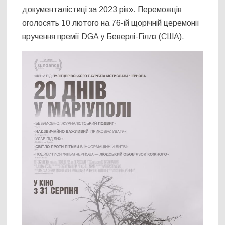
документалістиці за 2023 рік». Переможців
оголосять 10 лютого на 76-ій щорічній церемонії
вручення премії DGA у Беверлі-Гіллз (США).