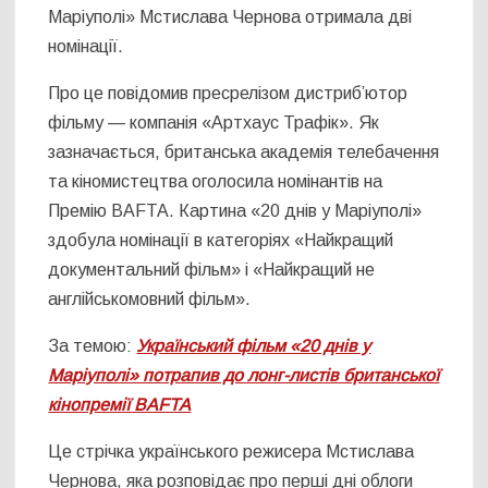
Маріуполі» Мстислава Чернова отримала дві
номінації.
Про це повідомив пресрелізом дистриб’ютор
фільму — компанія «Артхаус Трафік». Як
зазначається, британська академія телебачення
та кіномистецтва оголосила номінантів на
Премію BAFTA. Картина «20 днів у Маріуполі»
здобула номінації в категоріях «Найкращий
документальний фільм» і «Найкращий не
англійськомовний фільм».
За темою:
Український фільм «20 днів у
Маріуполі» потрапив до лонг-листів британської
кінопремії BAFTA
Це стрічка українського режисера Мстислава
Чернова, яка розповідає про перші дні облоги