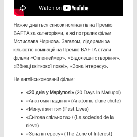
Нижче дивіться список номінантів на Премію
BAFTA за категоріями, в які потрапив фільм
Мстислава Чернова. Загалом, лідерами за
кількістю номінацій на Премію BAFTA стали
фільми «Оппенгеймер», «Бідолашні створіння»,
«Вбивці квіткової повні», «Зона інтересу».
Не англійськомовний фільм:
«20 днів у Маріуполі»
(20 Days In Mariupol)
«Анатомія падіння» (Anatomie d’une chute)
«Минулі життя» (Past Lives)
«Снігова спільнота» / (La sociedad de la
nieve)
«Зона інтересу» (The Zone of Interest)