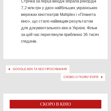
Стрічка за перші вихідні зібрала рекордні
7,2 млн грн у двох найбільших українських
мережах кінотеатрів Multiplex і «Планета
кіно», що стало найвищим результатом
для документального кіно в Україні. Фільм
за цей час переглянули приблизно 36 тисяч
глядачів.
Навігація
GOOGLE ADS ТА SEO ПРОСУВАННЯ
записів
СЛОВО О ПОЛКУ ІГОРЯ
СКОРО В КІНО