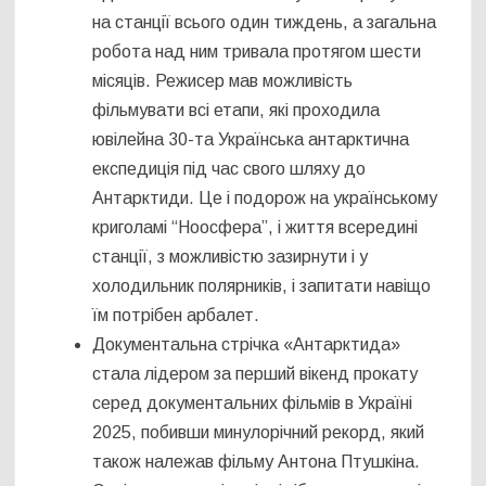
на станції всього один тиждень, а загальна
робота над ним тривала протягом шести
місяців. Режисер мав можливість
фільмувати всі етапи, які проходила
ювілейна 30-та Українська антарктична
експедиція під час свого шляху до
Антарктиди. Це і подорож на українському
криголамі “Ноосфера”, і життя всередині
станції, з можливістю зазирнути і у
холодильник полярників, і запитати навіщо
їм потрібен арбалет.
Документальна стрічка «Антарктида»
стала лідером за перший вікенд прокату
серед документальних фільмів в Україні
2025, побивши минулорічний рекорд, який
також належав фільму Антона Птушкіна.