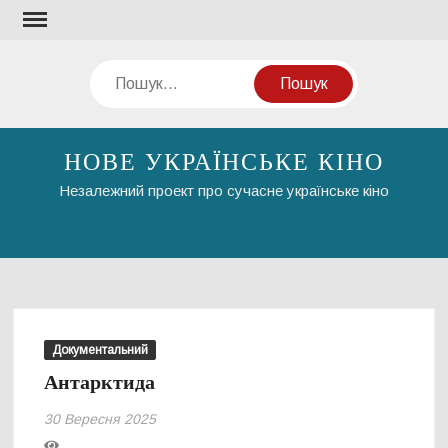
Перейти
до
вмісту
Пошук
НОВЕ УКРАЇНСЬКЕ КІНО
Незалежний проект про сучасне українське кіно
Документальний
Антарктида
30 Вересня 2025