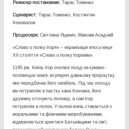
Режисер-постановник:
Тарас Томенко
Сценарист:
Тарас Томенко, Костянтин
Коновалов
Продюсери:
Світлана Яцинич, Максим Асадчий
«Слово о полку Ігоря» – екранізація епосу кінця
XII століття «Слово о полку Ігоревім».
1185 рік. Князь Ігор очолює похід на кумано-
половецькі землі, всупереч давньому пророцтву,
яке передбачає його загибель. Під час походу
він потрапляє в пастку хана Кончака, його
дружину оточують половці, а сам Ігор
потрапляє в полон. У полоні князь стикається з
моральними та фізичними випробуваннями,
відмовляється зректися Батьківщини та сім’ї,