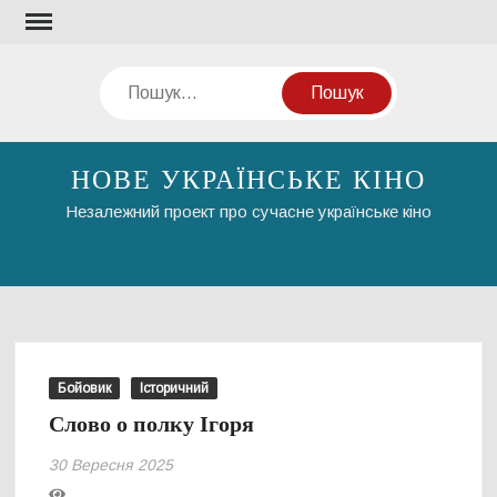
Перейти
до
вмісту
Пошук
НОВЕ УКРАЇНСЬКЕ КІНО
Незалежний проект про сучасне українське кіно
Бойовик
Історичний
Слово о полку Ігоря
30 Вересня 2025