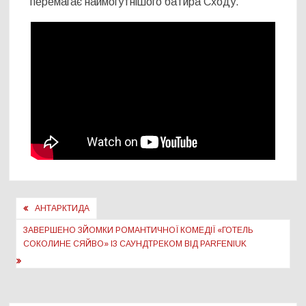
перемагає наймогутнішого батирa Сходу.
Навігація
АНТАРКТИДА
записів
ЗАВЕРШЕНО ЗЙОМКИ РОМАНТИЧНОЇ КОМЕДІЇ «ГОТЕЛЬ
СОКОЛИНЕ СЯЙВО» ІЗ САУНДТРЕКОМ ВІД PARFENIUK