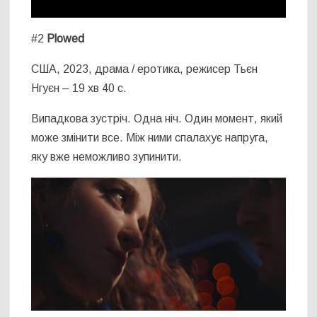
#2
Plowed
США, 2023, драма / еротика, режисер Тьєн
Нгуєн – 19 хв 40 с.
Випадкова зустріч. Одна ніч. Один момент, який
може змінити все. Між ними спалахує напруга,
яку вже неможливо зупинити.