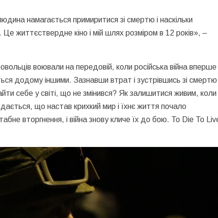
 людина намагається примиритися зі смертю і наскільки
Це життєствердне кіно і мій шлях розміром в 12 років», –
овольців воювали на передовій, коли російська війна вперше
ься додому іншими. Зазнавши втрат і зустрівшись зі смертю 
айти себе у світі, що не змінився? Як залишитися живим, коли
здається, що настав крихкий мир і їхнє життя почало
не вторгнення, і війна знову кличе їх до бою. To Die To Liv