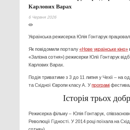
Карлових Варах
6 Червня 2026
Українська режисерка Юлія Гонтарук працювала 
Як повідомили порталу
«Нове українське кіно»
«Залізна сотня») режисерки Юлії Гонтарук від
Карлових Варах.
Подія триватиме з 3 до 11 липня у Чехії – на
та Східної Європи класу А. У
програмі
фестивал
Історія трьох доб
Режисерка фільму – Юлія Гонтарук, співзаснов
Революції Гідності. У 2014 році поїхала на Схі
сотня»).