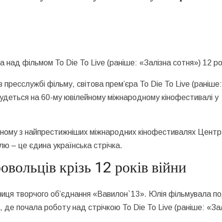
над фільмом To Die To Live (раніше: «Залізна сотня») 12 ро
в пресслужбі фільму, світова премʼєра To Die To Live (раніше
будеться на 60-му ювілейному міжнародному кінофестивалі у
 одному з найпрестижніших міжнародних кінофестивалях Цент
ю – це єдина українська стрічка.
ровольців крізь 12 років війни
ниця творчого об’єднання «Вавилон`13». Юлія фільмувала по
д, де почала роботу над стрічкою To Die To Live (раніше: «За