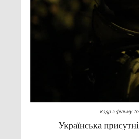
Кадр з фільму To
Українська присутні