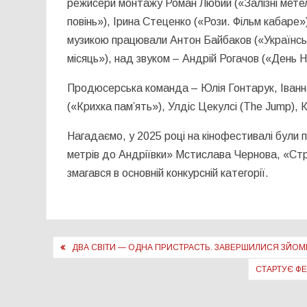
режисери монтажу Роман Любий («Залізні метели
повінь»), Ірина Стеценко («Рози. Фільм кабар
музикою працювали Антон Байбаков («Українсь
місяць»), над звуком – Андрій Рогачов («День Н
Продюсерська команда – Юлія Гонтарук, Іванн
(«Крихка пам’ять»), Улдіс Цекулсі (The Jump),
Нагадаємо, у 2025 році на кінофестивалі були 
метрів до Андріївки» Мстислава Чернова, «Ст
змагався в основній конкурсній категорії.
Навігація
ДВА СВІТИ — ОДНА ПРИСТРАСТЬ. ЗАВЕРШИЛИСЯ ЗЙОМК
записів
СТАРТУЄ ФЕ