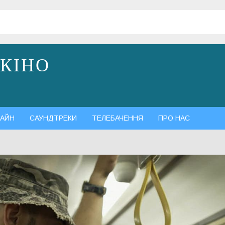
 КІНО
АЙН
САУНДТРЕКИ
ТЕЛЕБАЧЕННЯ
ПРО НАС