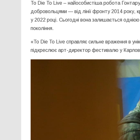
To Die To Live – найособистіша робота Гонтар
добровольцями — від лінії фронту 2014 року, крі
у 2022 році. Сьогодні вона залишається однією
покоління.
«To Die To Live справляє сильне враження в уні
підкреслює арт-директор фестивалю у Карлов