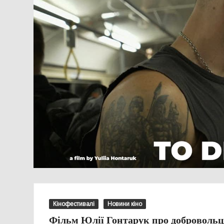
Кінофестивалі
Новини кіно
Фільм Юлії Гонтарук про добровольц