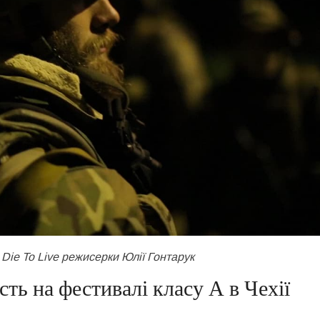
 Die To Live режисерки Юлії Гонтарук
сть на фестивалі класу А в Чехії