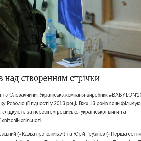
 над створенням стрічки
вії та Словаччини. Українська компанія-виробник #BABYLON’
у Революції гідності у 2013 році. Вже 13 років вони фільму
, слідкують за перебігом російсько-української війни та
світовій спільноті.
рашний («Казка про коника») та Юрій Грузінов («Перша сотня