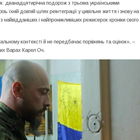
ук: дванадцятирічна подорож з трьома українськими
зь їхній довгий шлях реінтеграції у цивільне життя і знову на 
 з найвідданіших і найпроникливіших режисерок хроніки свого
кальному контексті й не передбачає порівнянь та оцінок», –
их Варах Карел Оч.