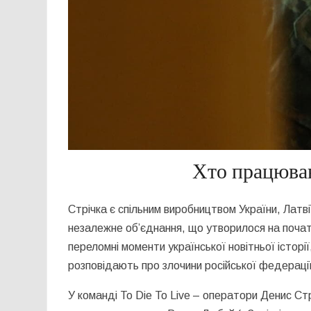
Хто працював
Стрічка є спільним виробництвом України, Лат
незалежне об’єднання, що утворилося на початк
переломні моменти української новітньої історії
розповідають про злочини російської федерації 
У команді To Die To Live – оператори Денис Ст