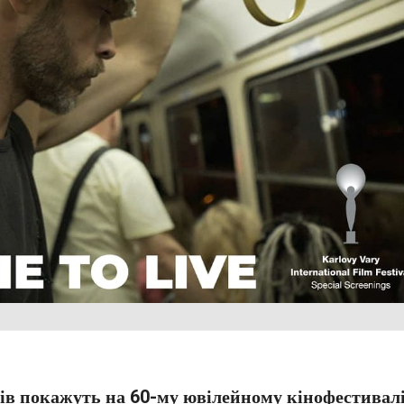
ів покажуть на 60-му ювілейному кінофестивалі