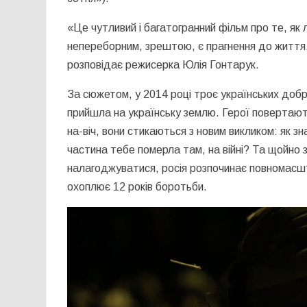
«Це чутливий і багатогранний фільм про те, як
непереборним, зрештою, є прагнення до життя. 
розповідає режисерка Юлія Гонтарук.
За сюжетом, у 2014 році троє українських добр
прийшла на українську землю. Герої повертают
на-віч, вони стикаються з новим викликом: як зн
частина тебе померла там, на війні? Та щойно 
налагоджуватися, росія розпочинає повномасштаб
охоплює 12 років боротьби.