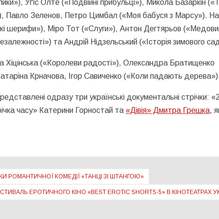
ки»), Уґіс Олте («Подвійні прибульці»), Микола Базаркін («
е»), Павло Зеленов, Петро Цимбал («Моя бабуся з Марсу»). Н
кі шерифи»), Міро Тот («Слуги»), Антон Дегтярьов («Медови
езалежності») та Андрій Нідзельський («Історія зимового сад
а Хіцінська («Королеви радості»), Олександра Братищенко
 Катаріна Крначова, Ігор Савиченко («Коли падають дерева»)
представлені одразу три українські документальні стрічки: «
річка часу» Катерини Горностай та
«Дівія» Дмитра Грешка
, 
И РОМАНТИЧНОЇ КОМЕДІЇ «ТАНЦІ ЗІ ШТАНГОЮ»
СТИВАЛЬ ЕРОТИЧНОГО КІНО «BEST EROTIC SHORTS-5» В КІНОТЕАТРАХ У