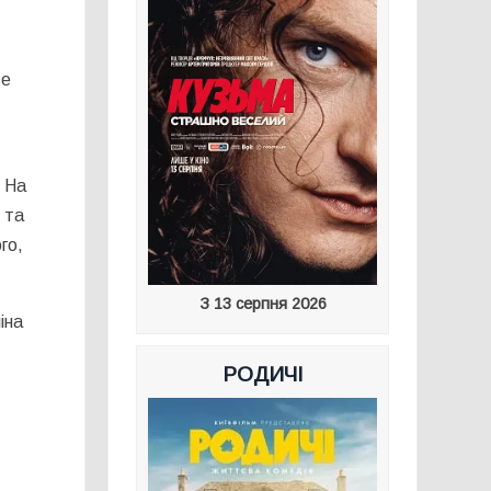
ве
. На
 та
го,
З 13 серпня 2026
іна
РОДИЧІ