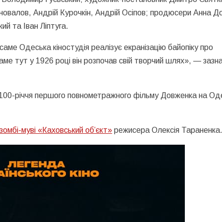
новалов, Андрій Курочкін, Андрій Осіпов; продюсери Анна Д
й та Іван Ліптуга.
аме Одеська кіностудія реалізує екранізацію байопіку про
 тут у 1926 році він розпочав свій творчий шлях», — зазна
о 100-річчя першого повнометражного фільму Довженка на Од
 зомбі-муві «Каховський об’єкт»
режисера Олексія Тараненка