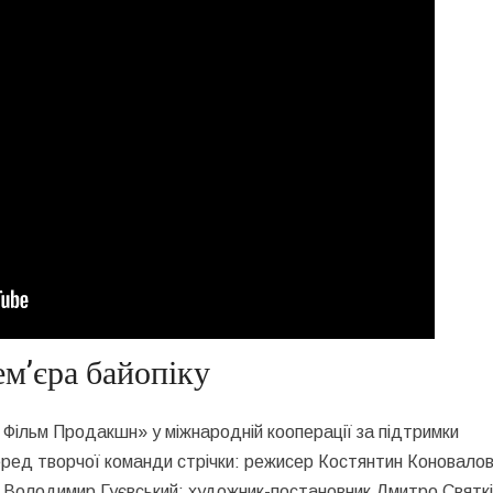
м’єра байопіку
Фільм Продакшн» у міжнародній кооперації за підтримки
Серед творчої команди стрічки: режисер Костянтин Коновало
к Володимир Гуєвський; художник-постановник Дмитро Святкі