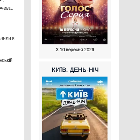
очева,
чили в
З 10 вересня 2026
еській
КИЇВ. ДЕНЬ-НІЧ
.