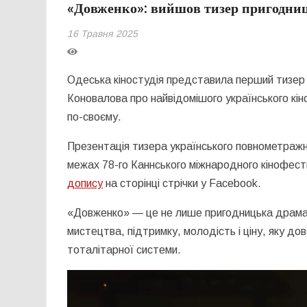
«Довженко»: вийшов тизер пригодниц
16 Травня 2025
Одеська кіностудія представила перший тизер
Коновалова про найвідомішого українського кі
по-своєму.
Презентація тизера українського повнометражно
межах 78-го Каннського міжнародного кінофес
допису
на сторінці стрічки у Facebook.
«Довженко» — це не лише пригодницька драма п
мистецтва, підтримку, молодість і ціну, яку д
тоталітарної системи.