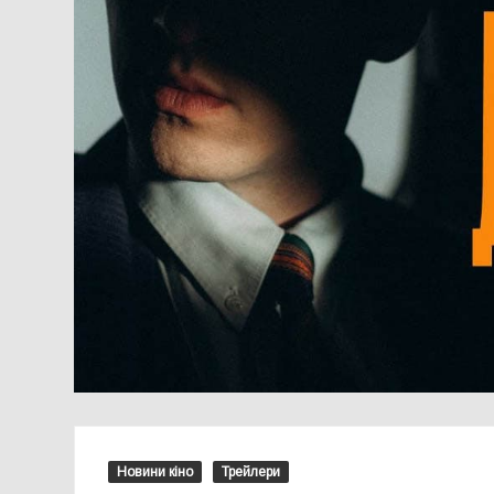
Новини кіно
Трейлери