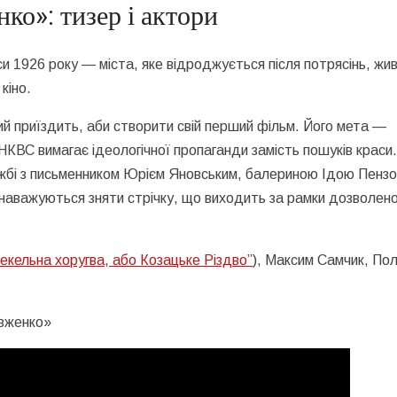
ко»: тизер і актори
 1926 року — міста, яке відроджується після потрясінь, жи
кіно.
й приїздить, аби створити свій перший фільм. Його мета —
КВС вимагає ідеологічної пропаганди замість пошуків краси
жбі з письменником Юрієм Яновським, балериною Ідою Пензо
наважуються зняти стрічку, що виходить за рамки дозволено
екельна хоругва, або Козацьке Різдво”
)
, Максим Самчик, Пол
овженко»