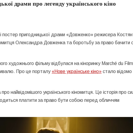
ької драми про легенду українського кіно
 і постер пригодницької драми «Довженко» режисера Костян
номитця Олександра Довженка та боротьбу за право бачити с
го художнього фільму відбулася на кіноринку Marché du Film
тивалю. Про це порталу
«Нове українське кіно»
стало відомо 
ро найвідомішого українського кіномитця. Це історія про си
оводиться платити за право бути собою перед обличчям