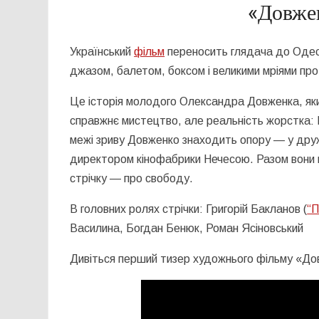
«Довжен
Український
фільм
переносить глядача до Одеси
джазом, балетом, боксом і великими мріями про 
Це історія молодого Олександра Довженка, яки
справжнє мистецтво, але реальність жорстка: Н
межі зриву Довженко знаходить опору — у дру
директором кінофабрики Нечесою. Разом вони 
стрічку — про свободу.
В головних ролях стрічки:
Григорій Бакланов (
“П
Василина, Богдан Бенюк, Роман Ясіновський
Дивіться перший тизер художнього фільму «Д