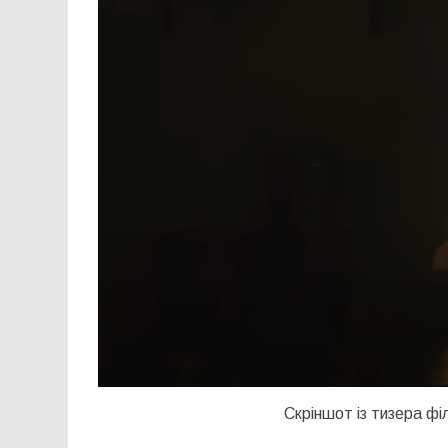
Скріншот із тизера фі