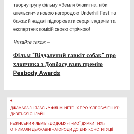
творчу групу фільму «Земля блакитна, ніби
апельсин» з новою нагородою Underhill Fest та
бажає й надалі підкорювати серця глядачів та
експертних комісій своєю стрічкою!
Читайте також –
Фільм “Віддалений гавкіт собак” про
хлопчика з Донбасу взяв премію
Peabody Awards
Навігація
записів
ДЖАМАЛА ЗНЯЛАСЬ У ФІЛЬМІ NETFLIX ПРО “ЄВРОБАЧЕННЯ”:
ДИВІТЬСЯ ОНЛАЙН
РЕЖИСЕРИ ФІЛЬМІВ «ДОДОМУ» І «МОЇ ДУМКИ ТИХІ»
ОТРИМАЛИ ДЕРЖАВНІ НАГОРОДИ ДО ДНЯ КОНСТИТУЦІЇ