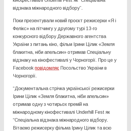
кінофестивалі Underhill Fest як “Спеціальна
відзнака міжнародного відбору”.
Поки презентували новий проєкт режисерки «Я і
Фелікс» на пітчингу у другому турі 13-го
конкурсного відбору Державного агентства
України з питань кіно, фільм Ірини Цілик «Земля
блакитна, ніби апельсин» отримав Спеціальну
відзнаку на кінофестивалі у Чорногорії. Про це у
Facebook
повідомляє
Посольство України в
Чорногорії.
“Документальна стрічка української режисерки
Ірини Цілик «Земля блакитна, ніби апельсин»
отримав одну з чотирьох премій на
міжнародному кінофестивалі Underhill Fest як
“Спеціальна відзнака міжнародного відбору.
Вітаємо режисерку фільма Ірину Цілик та всю