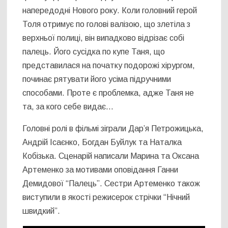
напередодні Нового року. Коли головний герой
Толя отримує по голові валізою, що злетіла з
верхньої полиці, він випадково відрізає собі
палець. Його сусідка по купе Таня, що
представилася на початку подорожі хірургом,
починає рятувати його усіма підручними
способами. Проте є проблемка, адже Таня не
та, за кого себе видає…
Головні ролі в фільмі зіграли Дар’я Петрожицька,
Андрій Ісаєнко, Богдан Буйлук та Наталка
Кобізька. Сценарій написали Марина та Оксана
Артеменко за мотивами оповідання Ганни
Демидової “Палець”. Сестри Артеменко також
виступили в якості режисерок стрічки “Нічний
швидкий”.