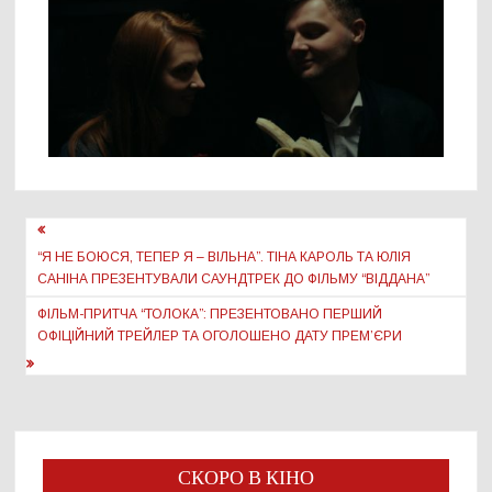
Навігація
записів
“Я НЕ БОЮСЯ, ТЕПЕР Я – ВІЛЬНА”. ТІНА КАРОЛЬ ТА ЮЛІЯ
САНІНА ПРЕЗЕНТУВАЛИ САУНДТРЕК ДО ФІЛЬМУ “ВІДДАНА”
ФІЛЬМ-ПРИТЧА “ТОЛОКА”: ПРЕЗЕНТОВАНО ПЕРШИЙ
ОФІЦІЙНИЙ ТРЕЙЛЕР ТА ОГОЛОШЕНО ДАТУ ПРЕМ’ЄРИ
СКОРО В КІНО