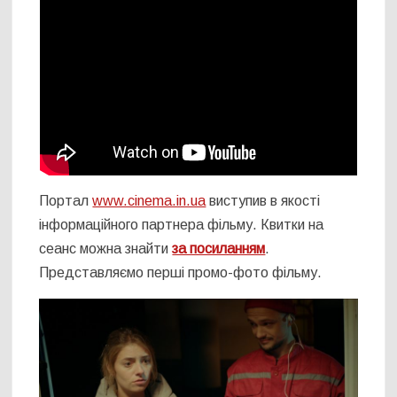
Портал
www.cinema.in.ua
виступив в якості
інформаційного партнера фільму. Квитки на
сеанс можна знайти
за посиланням
.
Представляємо перші промо-фото фільму.