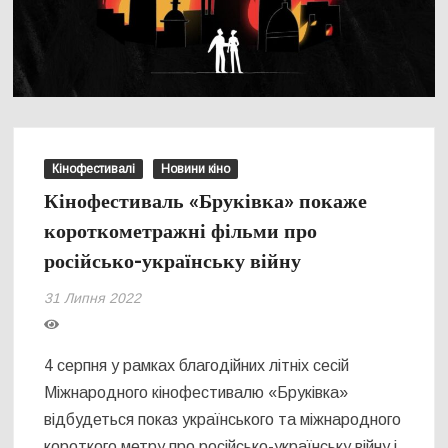
Кінофестивалі
Новини кіно
Кінофестиваль «Бруківка» покаже
короткометражні фільми про
російсько-українську війну
31 Липня 2022
4 серпня у рамках благодійних літніх сесій
Міжнародного кінофестивалю «Бруківка»
відбудеться показ українського та міжнародного
короткого метру про російсько-українську війну і