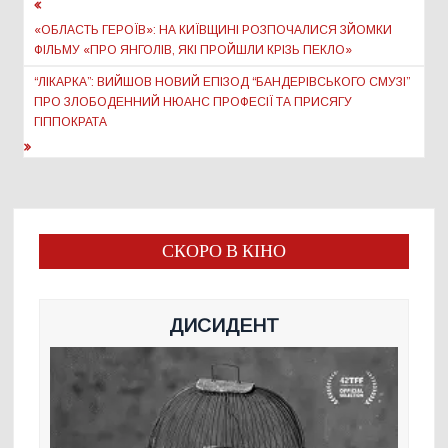
Навігація
записів
«ОБЛАСТЬ ГЕРОЇВ»: НА КИЇВЩИНІ РОЗПОЧАЛИСЯ ЗЙОМКИ
ФІЛЬМУ «ПРО ЯНГОЛІВ, ЯКІ ПРОЙШЛИ КРІЗЬ ПЕКЛО»
“ЛІКАРКА”: ВИЙШОВ НОВИЙ ЕПІЗОД “БАНДЕРІВСЬКОГО СМУЗІ”
ПРО ЗЛОБОДЕННИЙ НЮАНС ПРОФЕСІЇ ТА ПРИСЯГУ
ГІППОКРАТА
СКОРО В КІНО
ДИСИДЕНТ