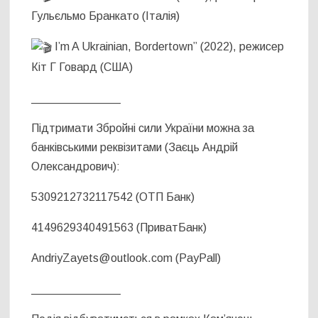
Гульєльмо Бранкато (Італія)
I’m A Ukrainian, Bordertown” (2022), режисер
Кіт Г Говард (США)
______________
Підтримати Збройні сили України можна за
банківськими реквізитами (Заєць Андрій
Олександрович):
5309212732117542 (OTП Банк)
4149629340491563 (ПриватБанк)
AndriyZayets@outlook.com (PayPall)
______________