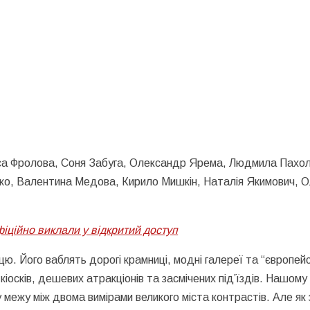
са Фролова, Соня Забуга, Олександр Ярема, Людмила Пахол
ко, Валентина Медова, Кирило Мишкін, Наталія Якимович, 
іційно виклали у відкритий доступ
. Його ваблять дорогі крамниці, модні галереї та “європейс
х кіосків, дешевих атракціонів та засмічених під’їздів. Нашом
межу між двома вимірами великого міста контрастів. Але як