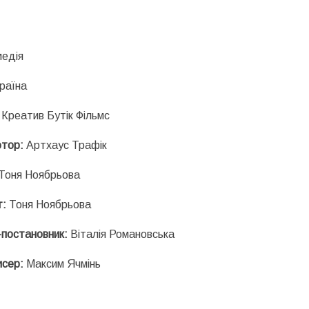
едія
раїна
Креатив Бутік Фільмс
ютор:
Артхаус Трафік
Тоня Ноябрьова
т:
Тоня Ноябрьова
постановник:
Віталія Романовська
исер:
Максим Ячмінь