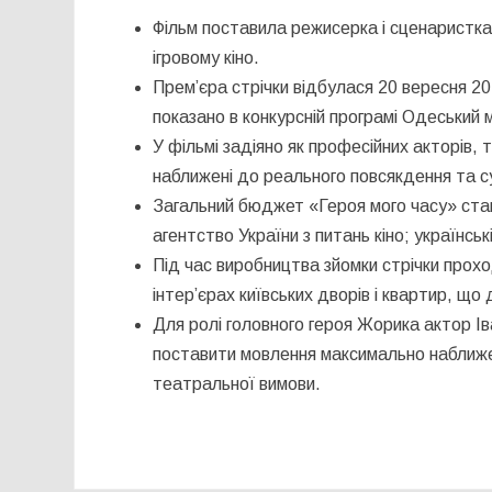
Фільм поставила режисерка і сценаристк
ігровому кіно.
Прем’єра стрічки відбулася 20 вересня 20
показано в конкурсній програмі Одеський
У фільмі задіяно як професійних акторів, 
наближені до реального повсякдення та с
Загальний бюджет «Героя мого часу» стан
агентство України з питань кіно; українськ
Під час виробництва зйомки стрічки прохо
інтер’єрах київських дворів і квартир, щ
Для ролі головного героя Жорика актор Ів
поставити мовлення максимально наближен
театральної вимови.