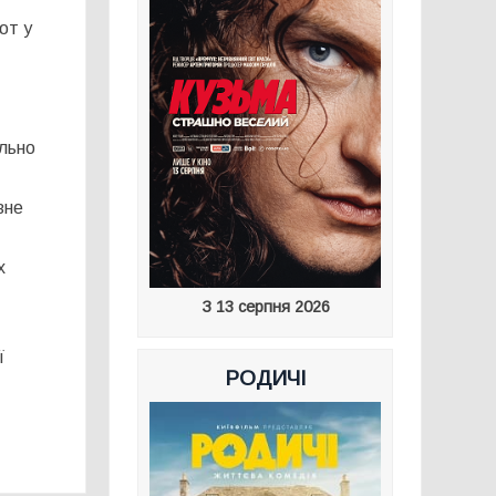
ют у
ально
вне
х
З 13 серпня 2026
ї
РОДИЧІ