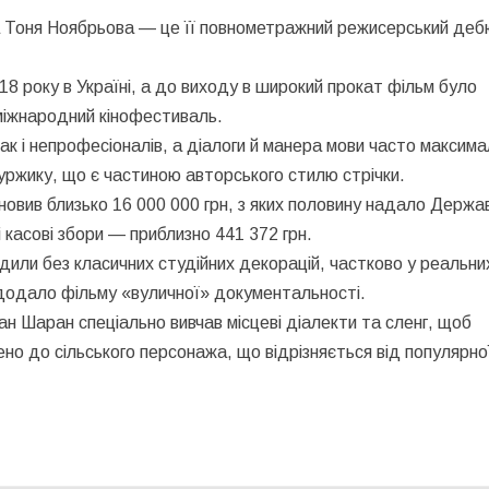
а Тоня Ноябрьова — це її повнометражний режисерський деб
18 року в Україні, а до виходу в широкий прокат фільм було
 міжнародний кінофестиваль.
так і непрофесіоналів, а діалоги й манера мови часто максим
уржику, що є частиною авторського стилю стрічки.
овив близько 16 000 000 грн, з яких половину надало Держа
і касові збори — приблизно 441 372 грн.
дили без класичних студійних декорацій, частково у реальни
о додало фільму «вуличної» документальності.
ан Шаран спеціально вивчав місцеві діалекти та сленг, щоб
о до сільського персонажа, що відрізняється від популярно