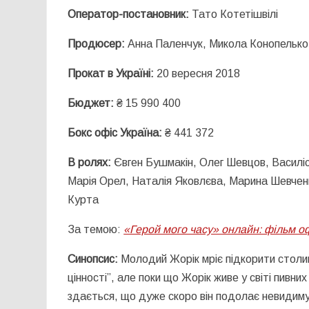
Оператор-постановник:
Тато Котетішвілі
Продюсер:
Анна Паленчук, Микола Конопелько
Прокат в Україні:
20 вересня 2018
Бюджет:
₴ 15 990 400
Бокс офіс Україна:
₴ 441 372
В ролях:
Євген Бушмакін, Олег Шевцов, Василі
Марія Орел, Наталія Яковлєва, Марина Шевчен
Курта
За темою:
«Герой мого часу» онлайн: фільм оф
Синопсис:
Молодий Жорік мріє підкорити столицю
цінності”, але поки що Жорік живе у світі пивни
здається, що дуже скоро він подолає невидиму 