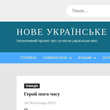
Перейти
Пошук
до
вмісту
НОВЕ УКРАЇНСЬКЕ
Незалежний проект про сучасне українське кіно
ГОЛОВНА
НОВИНИ КІНО
ФІЛЬМИ
ОНЛ
Комедія
Герой мого часу
24 Листопада 2019