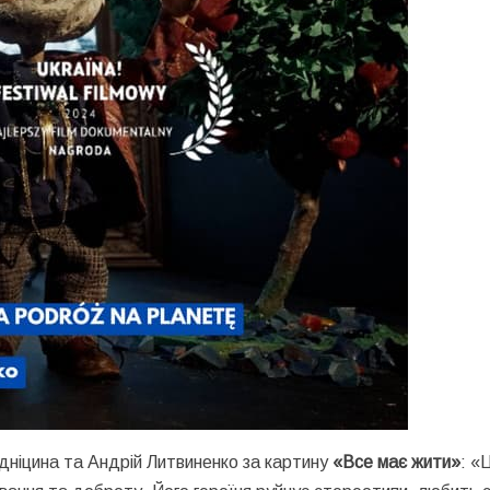
дніцина та Андрій Литвиненко за картину
«Все має жити»
: «