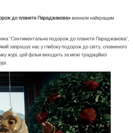
орож до планети Параджанова»
визнали найкращим
енка “Сентиментальна подорож до планети Параджанова”,
який запрошує нас у глибоку подорож до світу, сповненого
ку журі, цей фільм виходить за межі традиційної
урі.