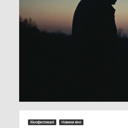
Кінофестивалі
Новини кіно