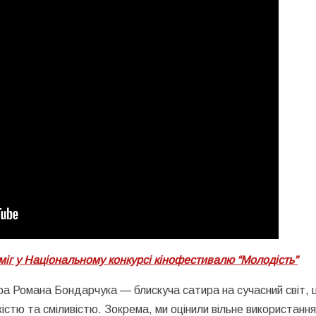
іг у Національному конкурсі кінофестивалю “Молодість”
а Романа Бондарчука — блискуча сатира на сучасний світ,
жістю та сміливістю. Зокрема, ми оцінили вільне використанн