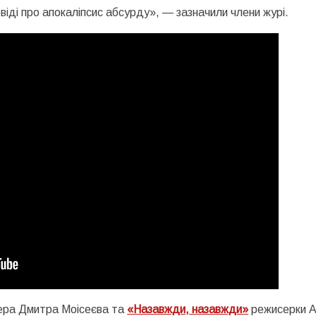
овіді про апокаліпсис абсурду», — зазначили члени журі.
ра Дмитра Моісеєва та
«Назавжди, назавжди»
режисерки А