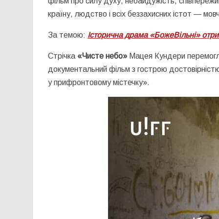
фільм про силу духу, небайдужість, співпереж
країну, людство і всіх беззахисних істот — мов
За темою:
Історична драма «БожеВільні» отри
Стрічка
«Чисте небо»
Мацея Кундери перемогла
документальний фільм з гострою достовірністю
у прифронтовому містечку».