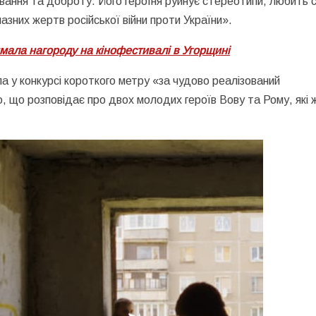
ивання та доброту. Його героїня руйнує стереотипи, любить 
чазних жертв російської війни проти України».
мала нагороду на кінофестивалі в Угорщині
 у конкурсі короткого метру «за чудово реалізований
, що розповідає про двох молодих героїв Вову та Рому, які 