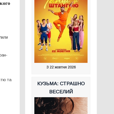
ького
лили
ран-
З 22 жовтня 2026
стю та
КУЗЬМА: СТРАШНО
ВЕСЕЛИЙ