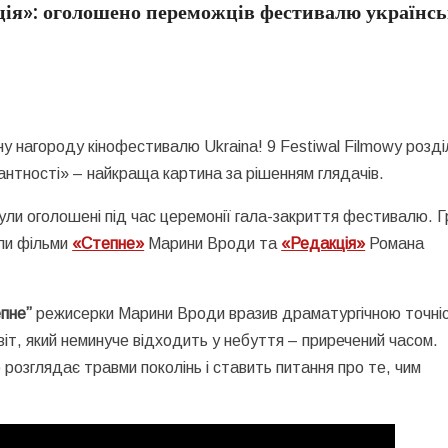
ція»: оголошено переможців фестивалю українс
у нагороду кінофестивалю Ukraina! 9 Festiwal Filmowy розді
антності» – найкраща картина за рішенням глядачів.
ли оголошені під час церемонії гала-закриття фестивалю. Г
или фільми
«Степне»
Марини Вроди та
«Редакція»
Романа
пне”
режисерки Марини Вроди вразив драматургічною точні
віт, який неминуче відходить у небуття – приречений часом.
розглядає травми поколінь і ставить питання про те, чим