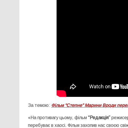
За темою:
Фільм “Степне” Марини Вроди перем
«На противагу цьому, фільм
“Редакція”
режисер
перебуває в хаосі. Фільм захопив нас своєю сві