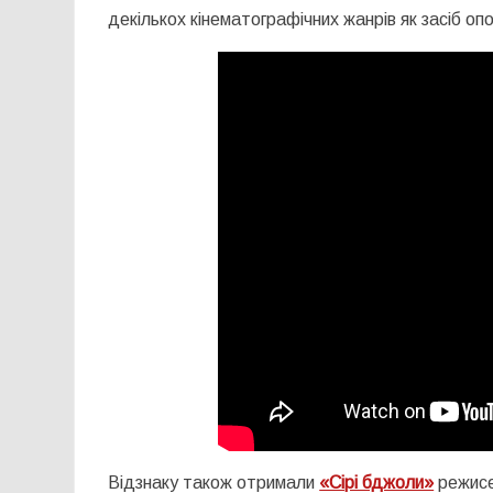
декількох кінематографічних жанрів як засіб оп
Відзнаку також отримали
«Сірі бджоли»
режисе