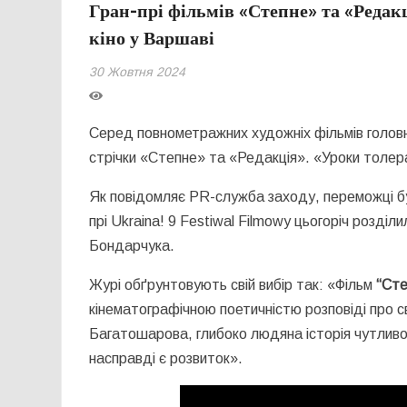
Гран-прі фільмів «Степне» та «Редак
кіно у Варшаві
30 Жовтня 2024
Серед повнометражних художніх фільмів головн
стрічки «Степне» та «Редакція». «Уроки толер
Як повідомляє PR-служба заходу, переможці бу
прі Ukraina! 9 Festiwal Filmowy цьогоріч розділ
Бондарчука.
Журі обґрунтовують свій вибір так: «Фільм
“Сте
кінематографічною поетичністю розповіді про с
Багатошарова, глибоко людяна історія чутливо 
насправді є розвиток».