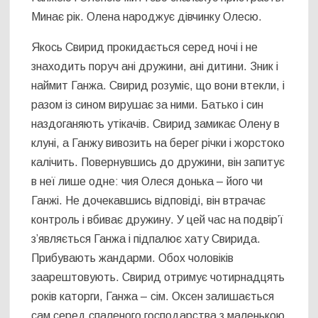
Минає рік. Олена народжує дівчинку Олесю.
Якось Свирид прокидається серед ночі і не
знаходить поруч ані дружини, ані дитини. Зник і
наймит Ганжа. Свирид розуміє, що вони втекли, і
разом із сином вирушає за ними. Батько і син
наздоганяють утікачів. Свирид замикає Олену в
клуні, а Ганжу вивозить на берег річки і жорстоко
калічить. Повернувшись до дружини, він запитує
в неї лише одне: чия Олеся донька – його чи
Ганжі. Не дочекавшись відповіді, він втрачає
контроль і вбиває дружину. У цей час на подвір’ї
з’являється Ганжа і підпалює хату Свирида.
Прибувають жандарми. Обох чоловіків
заарештовують. Свирид отримує чотирнадцять
років каторги, Ганжа – сім. Оксен залишається
сам серед спаленого господарства з маленькою