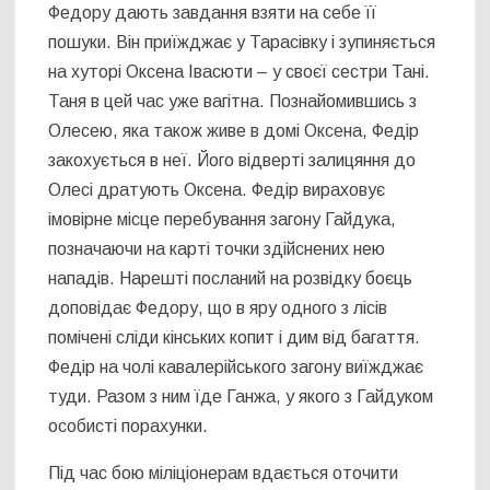
Федору дають завдання взяти на себе її
пошуки. Він приїжджає у Тарасівку і зупиняється
на хуторі Оксена Івасюти – у своєї сестри Тані.
Таня в цей час уже вагітна. Познайомившись з
Олесею, яка також живе в домі Оксена, Федір
закохується в неї. Його відверті залицяння до
Олесі дратують Оксена. Федір вираховує
імовірне місце перебування загону Гайдука,
позначаючи на карті точки здійснених нею
нападів. Нарешті посланий на розвідку боєць
доповідає Федору, що в яру одного з лісів
помічені сліди кінських копит і дим від багаття.
Федір на чолі кавалерійського загону виїжджає
туди. Разом з ним їде Ганжа, у якого з Гайдуком
особисті порахунки.
Під час бою міліціонерам вдається оточити