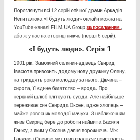
Пореглянути всі 12 серій епічної драми Аркадія
Непиталюка «І будуть люди» онлайн можна на
YouTube-каналі FILM.UA Group
за посиланням
,
або ж у нас на сторінці нижче (перші 6 серій).
«І будуть люди». Серія 1
1901 рік. Заможний селянин-вдівець Свирид
Івасюта привозить додому нову дружину Олену,
на тридцять років молодшу за нього. Дівчина –
сирота, її єдине багатство – врода. Про
нерівний шлюб пліткують сусіди. Але найбільше
переживає син Свирида Оксен, адже хлопець –
майже ровесник молодої мачухи. З наближенням
жнив Свирид бере до роботи наймита Василя
Ганжу, з яким у Оксена давня ворожнеча. Між
Ганжею і Оленою миттєво спалахує пристрасть.