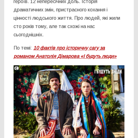
героїв. 12 непересічних доль. Історія
драматичних змін, пристрасного кохання і
цінності людського життя. Про людей, які жили
сто років тому, але так схожі на нас
сьогоднішніх.
По темі:
10 фактів про історичну сагу за
романом Анатолія Дімарова «І будуть люди»