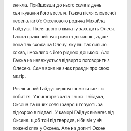
зникла. Прийшовши до нього саме в день
святкування його весілля, Ганжа після словесної
перепалки б’є Оксенового родича Михайла
Гайдука. Після цього в кімнату заходить Олеся.
Ганжа вражений зустріччю з дівчиною, адже
вона так схожа на Олену, яку він так сильно
кохав, і можливо є його рідною донькою. Але
Ганжа не наважується відверто поговорити з
Олесею. Сама вона не знає правди про свою
матір.
Розлючений Гайдук вирішує помститися за
побиття. Уночі згорає хата Ганжі. Гайдука,
Оксена та інших селян заарештовують за
підозрою в підпалі. У камері Гайдук вимагає від
Оксена, щоб той підтвердив, ніби він у ніч
пожежі спав у Оксена. Але на допиті Оксен