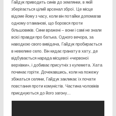
Гайдук приводить синів до землянки, в якій
зберігається цілий арсенал зброї. Це місце
відоме йому з часу, коли він потайки допомагав
одному отаманові, що боровся проти
більшовиків. Сини вражені – вони і самі не знали
всієї правди про батька. Одного вечора, за
наводкою свого вивідача, Гайдук пробирається
в невелике село. Він кидає гранату в хату, де
відбувається нарада місцевої «червоної
верхівки», і добиває присутніх з кулемета. Хата
починає горіти. Дочекавшись, коли на пожежу
збіжаться селяни, Гайдук закликає їх почати
повстання проти комуністів. Частина чоловіків
приєднуються до його загону…