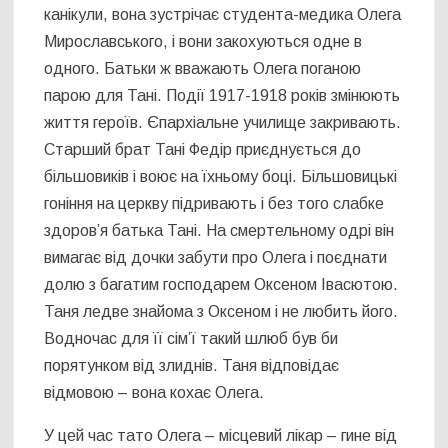
канікули, вона зустрічає студента-медика Олега
Мирославського, і вони закохуються одне в
одного. Батьки ж вважають Олега поганою
парою для Тані. Події 1917-1918 років змінюють
життя героїв. Єпархіальне училище закривають.
Старший брат Тані Федір приєднується до
більшовиків і воює на їхньому боці. Більшовицькі
гоніння на церкву підривають і без того слабке
здоров’я батька Тані. На смертельному одрі він
вимагає від дочки забути про Олега і поєднати
долю з багатим господарем Оксеном Івасютою.
Таня ледве знайома з Оксеном і не любить його.
Водночас для її сім’ї такий шлюб був би
порятунком від злиднів. Таня відповідає
відмовою – вона кохає Олега.
У цей час тато Олега – місцевий лікар – гине від