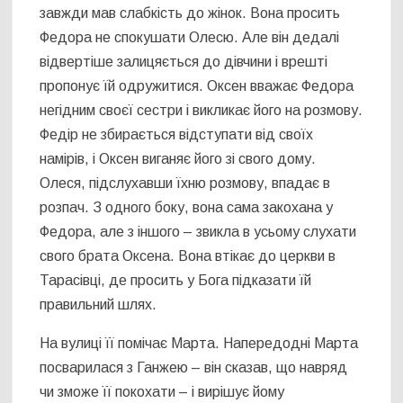
завжди мав слабкість до жінок. Вона просить
Федора не спокушати Олесю. Але він дедалі
відвертіше залицяється до дівчини і врешті
пропонує їй одружитися. Оксен вважає Федора
негідним своєї сестри і викликає його на розмову.
Федір не збирається відступати від своїх
намірів, і Оксен виганяє його зі свого дому.
Олеся, підслухавши їхню розмову, впадає в
розпач. З одного боку, вона сама закохана у
Федора, але з іншого – звикла в усьому слухати
свого брата Оксена. Вона втікає до церкви в
Тарасівці, де просить у Бога підказати їй
правильний шлях.
На вулиці її помічає Марта. Напередодні Марта
посварилася з Ганжею – він сказав, що навряд
чи зможе її покохати – і вирішує йому