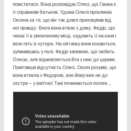
помститися. Вона розповідає Олесі, що Ганжа є
її справжнім батьком. Удома Олеся проклинає
Оксена за те, що він так довго приховував від
неї правду. Вночі вона втікає з дому. Федір, що
чекає її в умовленому місці, садовить її на коня і
везе геть із хутора. На світанку вони кохаються,
зупинившись у полі. Федір запевняє, що любить
Олесю, але відмовляється йти з нею до церкви.
Помітивши відсутність Олесі, Оксен розуміє, що
вона втекла з Федором, але йому вже не до
сестри – у вагітної Тані починаються пологи…