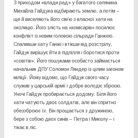
З приходом «влади рад» у багатого селянина
Михайла Гайдука відбирають землю, а потім –
ще й виселяють його сім’ю з власної хати на
околицю. Його злість на «комісарів» посилює
конфлікт із новим головою сільради Ганжею.
Спаливши хату Ганжі і втікши від розстрілу,
Гайдук вирішує йти в підпілля і боротися проти
«совітів». Його пошуками особисто займається
начальник ДПУ Соломон Ляндер із цілим загоном
міліції. Йому відомо, що Гайдук свого часу
служив у царській армії і добре володіє зброєю.
Уночі Гайдук пробирається додому. Біля його
хати чатують двоє солдатів, але він спритно
обеззброює їх. Він прощається з дружиною,
бере з собою двох синів – Петра і Миколу – і
тікає в ліс.