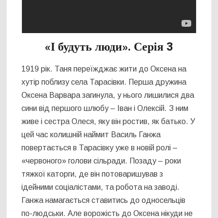
«І будуть люди». Серія 3
1919 рік. Таня переїжджає жити до Оксена на
хутір поблизу села Тарасівки. Перша дружина
Оксена Варвара загинула, у нього лишилися два
сини від першого шлюбу – Іван і Олексій. З ним
живе і сестра Олеся, яку він ростив, як батько. У
цей час колишній наймит Василь Ганжа
повертається в Тарасівку уже в новій ролі –
«червоного» голови сільради. Позаду – роки
тяжкої каторги, де він потоваришував з
ідейними соціалістами, та робота на заводі.
Ганжа намагається ставитись до односельців
по-людськи. Але ворожість до Оксена нікуди не