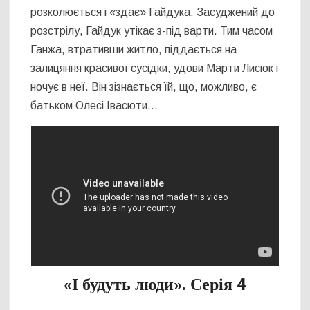
розколюється і «здає» Гайдука. Засуджений до
розстрілу, Гайдук утікає з-під варти. Тим часом
Ганжа, втративши житло, піддається на
залицяння красивої сусідки, удови Марти Лисюк і
ночує в неї. Він зізнається їй, що, можливо, є
батьком Олесі Івасюти…
«І будуть люди». Серія 4