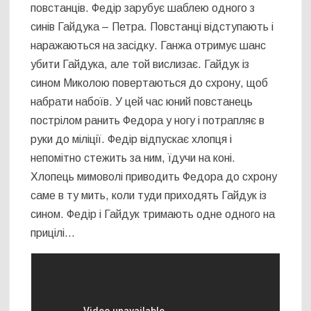
повстанців. Федір зарубує шаблею одного з
синів Гайдука – Петра. Повстанці відступають і
наражаються на засідку. Ганжа отримує шанс
убити Гайдука, але той вислизає. Гайдук із
сином Миколою повертаються до схрону, щоб
набрати набоїв. У цей час юний повстанець
пострілом ранить Федора у ногу і потрапляє в
руки до міліції. Федір відпускає хлопця і
непомітно стежить за ним, їдучи на коні.
Хлопець мимоволі приводить Федора до схрону
саме в ту мить, коли туди приходять Гайдук із
сином. Федір і Гайдук тримають одне одного на
прицілі…