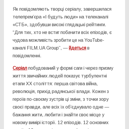
Як повідомляють творці серіалу, завершилася
телепрем’єра «І будуть люди» на телеканалі
«СТБ», здобувши високі глядацькі рейтинги.
“Для тих, хто не встиг побачити всіх епізодів, є
чудова можливість зробити це на YouTube-
каналі FILM.UA Group”, —
йдеться
в
повідомленні.
Серіал
побудований у формі саги і через призму
життя звичайних людей показує турбулентні
етапи XX століття: перша світова війна,
революція, прихід радянської влади. Кожен з
героїв по-своєму зустрів ці зміни, з точки зору
своєї правди, але всіх їх об’єднувало одне —
бажання жити, любити і знайти своє місце у
новому вимірі історії. 12 епізодів. 12 основних