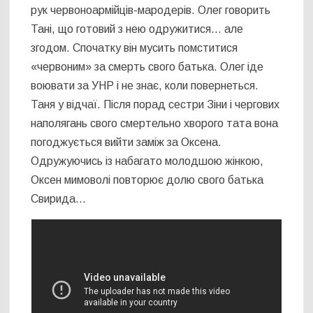
рук червоноармійців-мародерів. Олег говорить
Тані, що готовий з нею одружитися… але
згодом. Спочатку він мусить помститися
«червоним» за смерть свого батька. Олег іде
воювати за УНР і не знає, коли повернеться.
Таня у відчаї. Після порад сестри Зіни і чергових
наполягань свого смертельно хворого тата вона
погоджується вийти заміж за Оксена.
Одружуючись із набагато молодшою жінкою,
Оксен мимоволі повторює долю свого батька
Свирида…