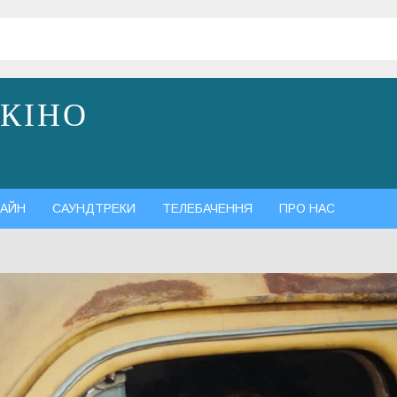
 КІНО
АЙН
САУНДТРЕКИ
ТЕЛЕБАЧЕННЯ
ПРО НАС