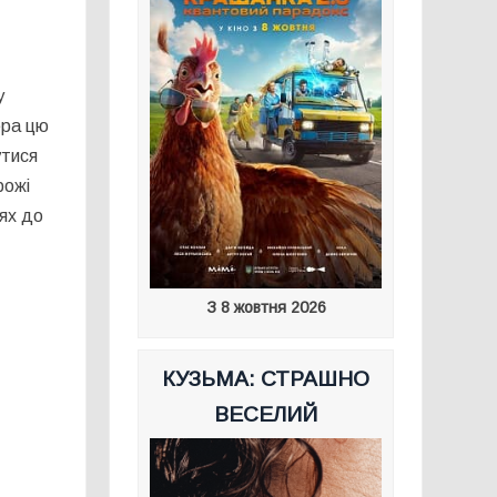
у
ера цю
утися
рожі
лях до
З 8 жовтня 2026
КУЗЬМА: СТРАШНО
ВЕСЕЛИЙ