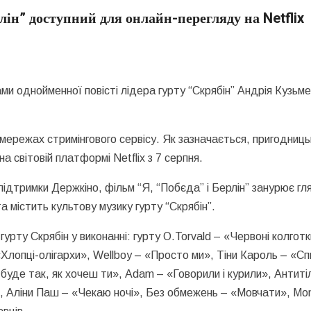
лін” доступний для онлайн-перегляду на Netflix
ами однойменної повісті лідера гурту “Скрябін” Андрія Кузьме
мережах стримінгового сервісу. Як зазначається, пригодниць
 світовій платформі Netflix з 7 серпня.
підтримки Держкіно, фільм “Я, “Побєда” і Берлін” занурює гл
 містить культову музику гурту “Скрябін”.
гурту Скрябін у виконанні: гурту O.Torvald – «Червоні колготк
«Хлопці-олігархи», Wellboy – «Просто ми», Тіни Кароль – «Сп
де так, як хочеш ти», Adam – «Говорили і курили», Антиті
 Аліни Паш – «Чекаю ночі», Без обмежень – «Мовчати», Mon