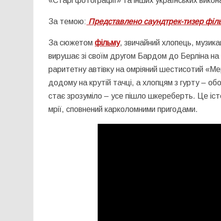
«Старі фотографії» та інших українських викон
За темою:
Представлено саундтрек-тизер фільм
За сюжетом
фільму
, звичайний хлопець, музик
вирушає зі своїм другом Бардом до Берліна на 
раритетну автівку на омріяний шестисотий «Мер
додому на крутій тачці, а хлопцям з гурту – об
стає зрозуміло – усе пішло шкереберть. Це іс
мрії, сповнений карколомними пригодами.