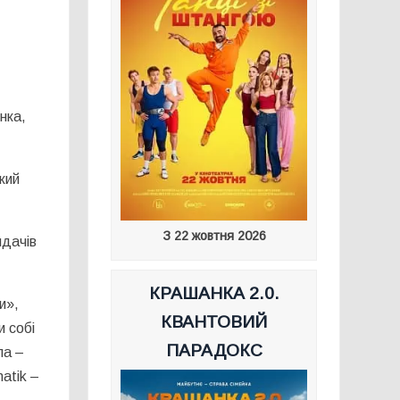
нка,
кий
З 22 жовтня 2026
ядачів
КРАШАНКА 2.0.
и»,
КВАНТОВИЙ
и собі
ПАРАДОКС
ла –
atik –