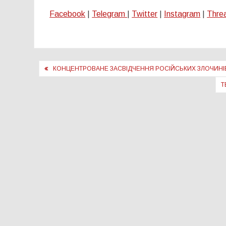
Facebook
|
Telegram
|
Twitter
|
Instagram
|
Thre
Навігація
КОНЦЕНТРОВАНЕ ЗАСВІДЧЕННЯ РОСІЙСЬКИХ ЗЛОЧИНІ
записів
Т