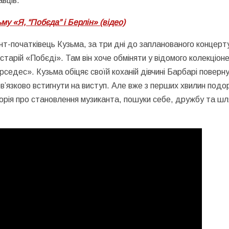
авців.
у «Я, “Побєда” і Берлін» (відео)
ант-початківець Кузьма, за три дні до запланованого концерт
старій «Побєді». Там він хоче обміняти у відомого колекціон
седес». Кузьма обіцяє своїй коханій дівчині Барбарі поверн
ов’язково встигнути на виступ. Але вже з перших хвилин подо
торія про становлення музиканта, пошуки себе, дружбу та ш