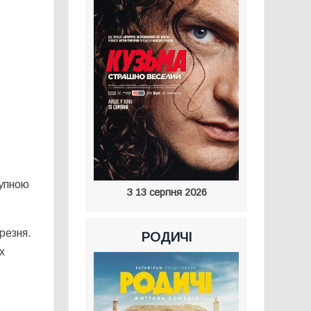
тупною
З 13 серпня 2026
резня.
РОДИЧІ
х