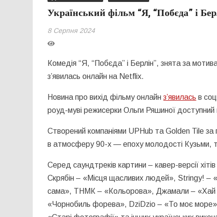
Український фільм “Я, “Побєда” і Бер
8 Серпня 2024
Комедія “Я, “Побєда” і Берлін”, знята за мотив
з’явилась онлайн на Netflix.
Новина про вихід фільму онлайн
з’явилась
в соц
роуд-муві режисерки Ольги Ряшиної доступний на
Створений компаніями UPHub та Golden Tile за 
в атмосферу 90-х — епоху молодості Кузьми, та
Серед саундтреків картини – кавер-версії хітів 
Скрябін – «Місця щасливих людей», Stringy! – 
сама», ТНМК – «Кольорова», Джамали – «Хай бу
«Чорнобиль форева», DziDzio – «То моє море»,