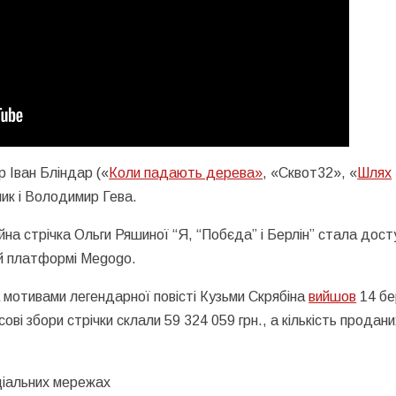
р Іван Бліндар («
Коли падають дерева»
, «Сквот32», «
Шлях
ник і Володимир Гева.
йна стрічка Ольги Ряшиної “Я, “Побєда” і Берлін” стала дос
ій платформі Megogo.
 мотивами легендарної повісті Кузьми Скрябіна
вийшов
14 бе
сові збори стрічки склали 59 324 059 грн., а кількість продани
оціальних мережах