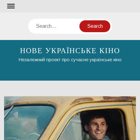
Skip
to
content
Search
НОВЕ УКРАЇНСЬКЕ КІНО
Незалежний проект про сучасне українське кіно