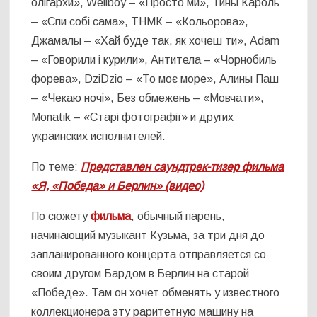
олігархи», Wellboy – «Просто ми», Тины Кароль
– «Спи собі сама», ТНМК – «Кольорова»,
Джамалы – «Хай буде так, як хочеш ти», Adam
– «Говорили і курили», Антитела – «Чорнобиль
форева», DziDzio – «То моє море», Алины Паш
– «Чекаю ночі», Без обмежень – «Мовчати»,
Monatik – «Старі фотографії» и других
украинских исполнителей.
По теме:
Представлен саундтрек-тизер фильма
«Я, «Победа» и Берлин» (видео)
По сюжету
фильма
, обычный парень,
начинающий музыкант Кузьма, за три дня до
запланированного концерта отправляется со
своим другом Бардом в Берлин на старой
«Победе». Там он хочет обменять у известного
коллекционера эту раритетную машину на