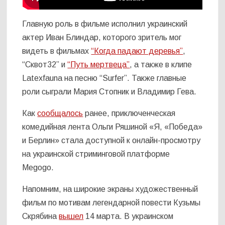
Главную роль в фильме исполнил украинский
актер Иван Блиндар, которого зритель мог
видеть в фильмах
“Когда падают деревья”
,
“Сквот32” и
“Путь мертвеца”
, а также в клипе
Latexfauna на песню “Surfer”. Также главные
роли сыграли Мария Стопник и Владимир Гева.
Как
сообщалось
ранее, приключенческая
комедийная лента Ольги Ряшиной «Я, «Победа»
и Берлин» стала доступной к онлайн-просмотру
на украинской стриминговой платформе
Megogo.
Напомним, на широкие экраны художественный
фильм по мотивам легендарной повести Кузьмы
Скрябина
вышел
14 марта. В украинском