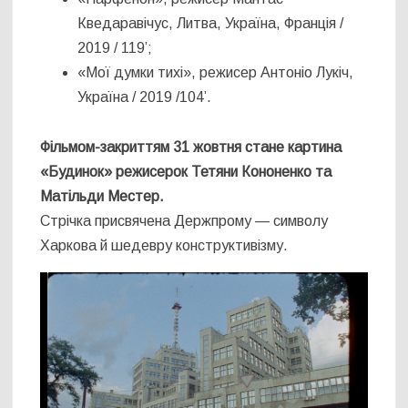
Кведаравічус, Литва, Україна, Франція /
2019 / 119’;
«Мої думки тихі», режисер Антоніо Лукіч,
Україна / 2019 /104’.
Фільмом-закриттям 31 жовтня стане картина
«Будинок» режисерок Тетяни Кононенко та
Матільди Местер.
Стрічка присвячена Держпрому — символу
Харкова й шедевру конструктивізму.