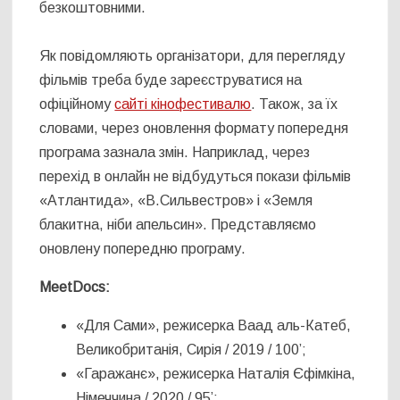
безкоштовними.
Як повідомляють організатори, для перегляду
фільмів треба буде зареєструватися на
офіційному
сайті кінофестивалю
. Також, за їх
словами, через оновлення формату попередня
програма зазнала змін. Наприклад, через
перехід в онлайн не відбудуться покази фільмів
«Атлантида», «В.Сильвестров» і «Земля
блакитна, ніби апельсин». Представляємо
оновлену попередню програму.
MeetDocs:
«Для Сами», режисерка Ваад аль-Катеб,
Великобританія, Сирія / 2019 / 100’;
«Гаражанє», режисерка Наталія Єфімкіна,
Німеччина / 2020 / 95’;