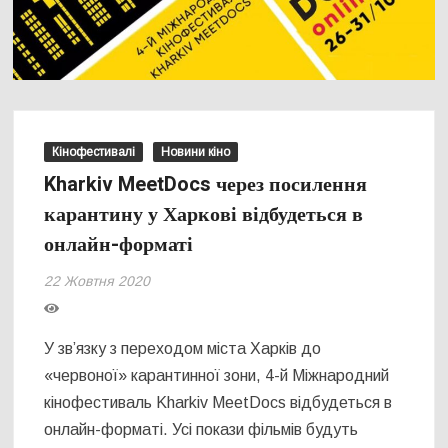
Кінофестивалі
Новини кіно
Kharkiv MeetDocs через посилення
карантину у Харкові відбудеться в
онлайн-форматі
22 Жовтня 2020
У зв’язку з переходом міста Харків до
«червоної» карантинної зони, 4-й Міжнародний
кінофестиваль Kharkiv MeetDocs відбудеться в
онлайн-форматі. Усі покази фільмів будуть