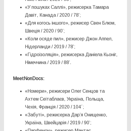
«У пошуках Саллі», режисерка Тамара
Давіт, Канада / 2020 / 78’;
«Для когось іншого», режисер Свен Блюм,
Швеція / 2020 / 90’;
«Коли осяде пил», режисер Джон Аппел,
Нідерланди / 2019 / 78’;
«Гідроізоляція», режисерка Даніела Кьоніг,
Німеччина / 2019 / 88’.
MeetNonDocs
:
«Номери», режисери Олег Сенцов та
Ахтем Сеітаблаєв, Україна, Польща,
Чехія, Франція / 2020 / 104´;
«Забуті», режисерка Дар’я Онищенко,
Україна, Швейцарія / 2019 / 90’;
«Парфенон», режисер Мантас