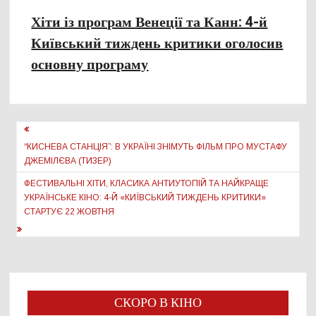
Хіти із програм Венеції та Канн: 4-й
Київський тиждень критики оголосив
основну програму
Навігація
записів
“КИСНЕВА СТАНЦІЯ”: В УКРАЇНІ ЗНІМУТЬ ФІЛЬМ ПРО МУСТАФУ
ДЖЕМІЛЄВА (ТИЗЕР)
ФЕСТИВАЛЬНІ ХІТИ, КЛАСИКА АНТИУТОПІЙ ТА НАЙКРАЩЕ
УКРАЇНСЬКЕ КІНО: 4-Й «КИЇВСЬКИЙ ТИЖДЕНЬ КРИТИКИ»
СТАРТУЄ 22 ЖОВТНЯ
СКОРО В КІНО