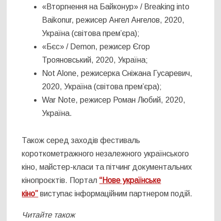
«Вторгнення на Байконур» / Breaking into
Baikonur, режисер Ангел Ангелов, 2020,
Україна (світова прем’єра);
«Бєс» / Demon, режисер Єгор
Трояновський, 2020, Україна;
Not Alone, режисерка Сніжана Гусаревич,
2020, Україна (світова прем’єра);
War Note, режисер Роман Любий, 2020,
Україна.
Також серед заходів фестиваль
короткометражного незалежного українського
кіно, майстер-класи та пітчинг документальних
кінопроєктів. Портал
“Нове українське
кіно”
виступає інформаційним партнером подій.
Читайте також