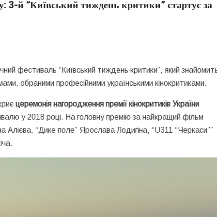
ду: 3-й “Київський тиждень критики” стартує за
ічний фестиваль “Київський тиждень критики”, який знайомит
мами, обраними професійними українськими кінокритиками.
дкриє
церемонія нагородження премії кінокритиків України
ивалю у 2018 році. На головну премію за найкращий фільм
а Алієва, “Дике поле” Ярослава Лодигіна, “U311 “Черкаси””
іча.