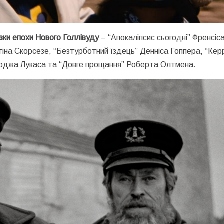
зки епохи Нового Голлівуду
– “Апокаліпсис сьогодні” Френсіс
ртіна Скорсезе, “Безтурботний їздець” Денніса Гоппера, “Керр
орджа Лукаса та “Довге прощання” Роберта Олтмена.