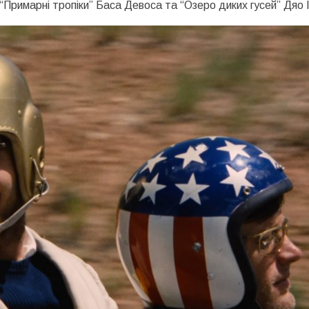
 “Примарні тропіки” Баса Девоса та “Озеро диких гусей” Дяо 