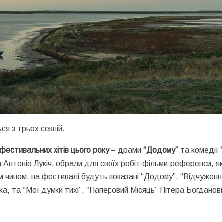
ся з трьох секцій.
фестивальних хітів цього року
– драми
“Додому”
та комедії
а Антоніо Лукіч, обрали для своїх робіт фільми-референси, як
м чином, на фестивалі будуть показані “Додому”, “Відчуженн
ка, та “Мої думки тихі”, “Паперовий Місяць” Пітера Богданов