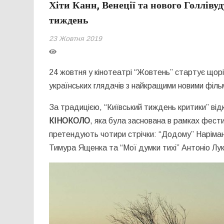
Хіти Канн, Венеції та нового Голліву
тиждень
23 Жовтня 2019
24 жовтня у кінотеатрі “Жовтень” стартує щор
українських глядачів з найкращими новими філь
За традицією, “Київський тиждень критики” ві
КІНОКОЛО
, яка була заснована в рамках фест
претендують чотири стрічки: “Додому” Наріман
Тимура Ященка та “Мої думки тихі” Антоніо Лук