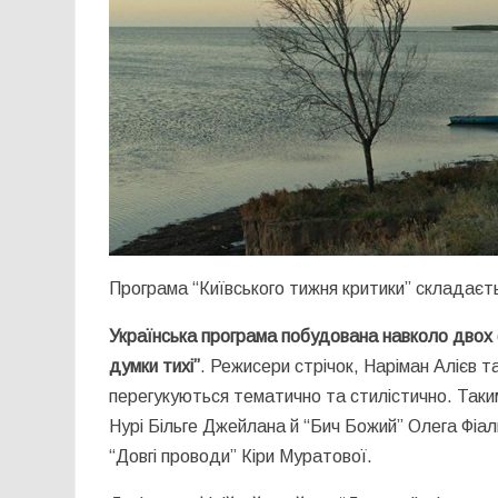
Програма “Київського тижня критики” складаєть
Українська програма побудована навколо двох 
думки тихі”
. Режисери стрічок, Наріман Алієв т
перегукуються тематично та стилістично. Таки
Нурі Більге Джейлана й “Бич Божий” Олега Фіал
“Довгі проводи” Кіри Муратової.