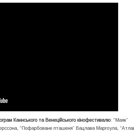
рограм Каннського та Венеційського кінофестивалю
: “Маяк”
ндерссона, “Пофарбоване пташеня” Вацлава Маргоула, “Атла