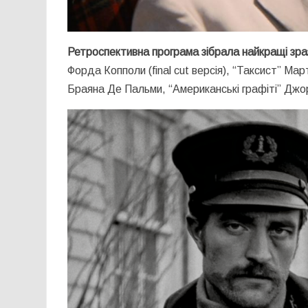
Ретроспективна програма зібрала найкращі зра
Форда Копполи (final cut версія), “Таксист” Ма
Браяна Де Пальми, “Американські графіті” Дж