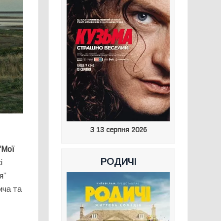
З 13 серпня 2026
“Мої
РОДИЧІ
і
я”
ича та