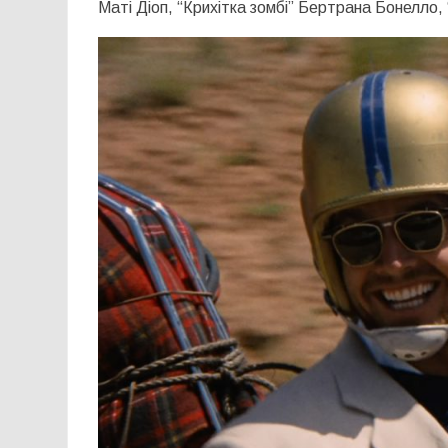
Маті Діоп, “Крихітка зомбі” Бертрана Бонелло,