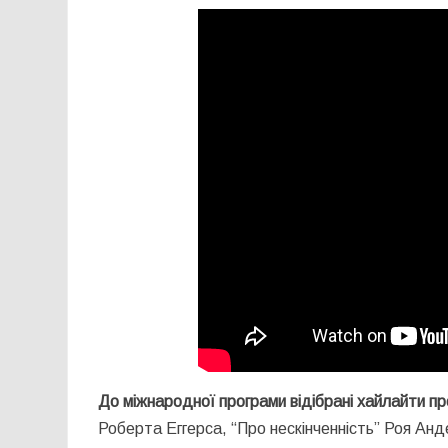
До міжнародної програми відібрані хайлайти п
Роберта Еггерса, “Про нескінченність” Роя А