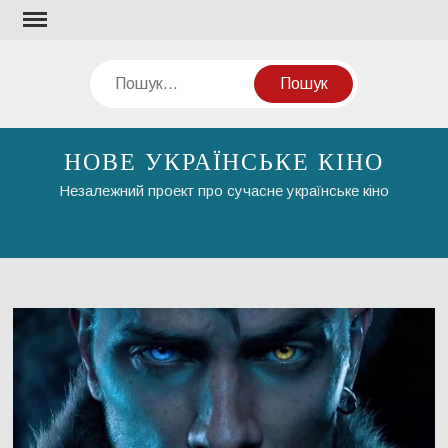
Перейти
до
вмісту
Пошук
НОВЕ УКРАЇНСЬКЕ КІНО
Незалежний проект про сучасне українське кіно