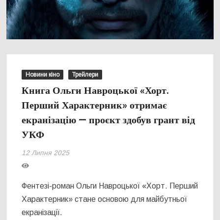
Новини кіно
Трейлери
Книга Ольги Навроцької «Хорт.
Перший Характерник» отримає
екранізацію — проєкт здобув грант від
УКФ
12 Липня 2025
Фентезі-роман Ольги Навроцької «Хорт. Перший
Характерник» стане основою для майбутньої
екранізації.