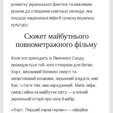
розвитку українського фентезі та важливим
кроком до створення новітньої легенди, яка
поєднує національні міфи й сучасну візуальну
культуру.
Сюжет майбутнього
повнометражного фільму
Коли зло приходить із Північного Сходу,
прокидається той, кого створили для битви.
Хорт, вихований богинею смерті та
загартований козаками, змушений згадати, ким
був, і стати тим, ким народжений. Магія, міфи,
гумор і війна за майбутнє світу — в епічній
українській історії про силу й вибір.
«Хорт. Перший характерник» — офіційне