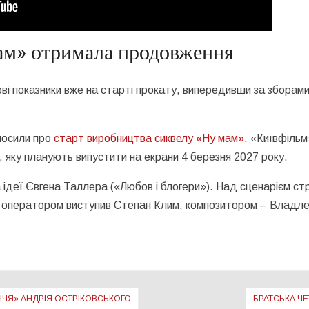
ам» отримала продовження
ві показники вже на старті прокату, випередивши за зборам
олосили про
старт виробництва сиквелу «Ну мам»
.
«Київфільм
 яку планують випустити на екрани 4 березня 2027 року.
ідеї Євгена Таллера («Любов і блогери»). Над сценарієм стр
, оператором виступив Степан Клим, композитором – Владл
ЧЯ» АНДРІЯ ОСТРІКОВСЬКОГО
БРАТСЬКА ЧЕ