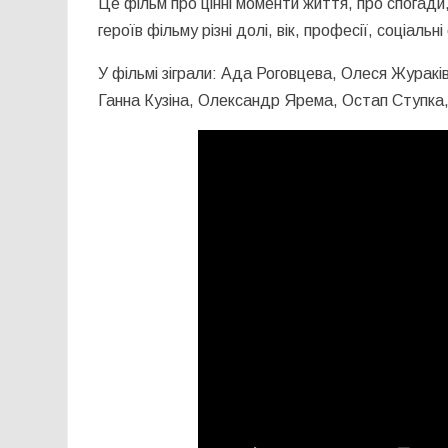
Це фільм про цінні моменти життя, про спогади
героїв фільму різні долі, вік, професії, соціальн
У фільмі зіграли: Ада Роговцева, Олеся Журак
Ганна Кузіна, Олександр Ярема, Остап Ступка,