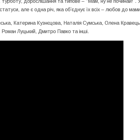
, турботу, дорослішання та типове – “Мам, ну не починай!”. 
і статуси, але є одна річ, яка об’єднує їх всіх – любов до мам
івська, Катерина Кузнєцова, Наталія Сумська, Олена Кравець
 Роман Луцький, Дмитро Павко та інші.