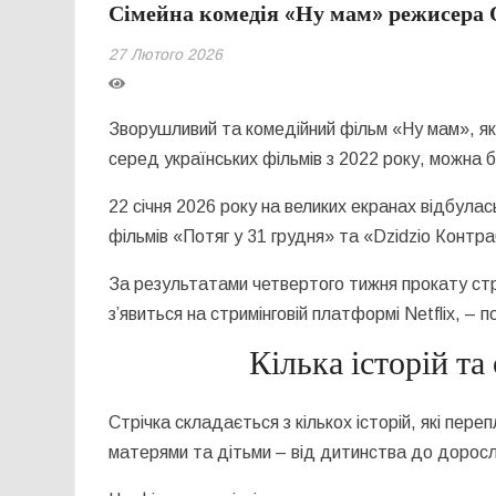
Сімейна комедія «Ну мам» режисера 
27 Лютого 2026
Зворушливий та комедійний фільм «Ну мам», як
серед українських фільмів з 2022 року, можна 
22 січня 2026 року на великих екранах відбулас
фільмів «Потяг у 31 грудня» та «Dzidzio Конт
За результатами четвертого тижня прокату стрі
з’явиться на стримінговій платформі
Netflix, – 
Кілька історій т
Стрічка складається з кількох історій, які пере
матерями та дітьми – від дитинства до доросл