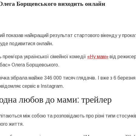
Олега Борщевського виходить онлайн
ий показав найкращий результат стартового вікенду у прока
буде подивитися онлайн.
ь прем’єра української сімейної комедії
«Ну мам»
від режисе
рабас» Олега Борщевського.
чка зібрала майже 346 000 тисяч глядачів. І вже з 6 березня
повідомляє сервіс в Instagram.
а одна любов до мами: трейлер
плітаються між собою та розповідають про різні типи стосункі
ого життя.