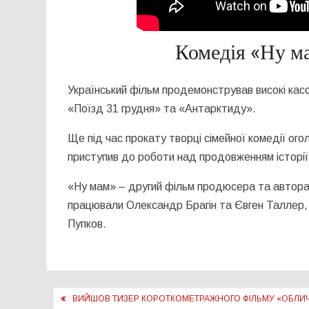
Комедія «Ну м
Український фільм продемонстрував високі касо
«Поїзд 31 грудня» та «Антарктиду».
Ще під час прокату творці сімейної комедії ог
приступив до роботи над продовженням історії,
«Ну мам» – другий фільм продюсера та автора 
працювали Олександр Брагін та Євген Таллер
Пупков.
Навігація
ВИЙШОВ ТИЗЕР КОРОТКОМЕТРАЖНОГО ФІЛЬМУ «ОБЛИЧ