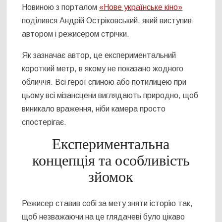
Новиною з порталом
«Нове українське кіно»
поділився Андрій Остріковський, який виступив
автором і режисером стрічки.
Як зазначає автор, це експериментальний
короткий метр, в якому не показано жодного
обличчя. Всі герої спиною або потилицею при
цьому всі мізансцени виглядають природно, щоб
виникало враження, ніби камера просто
спостерігає.
Експериментальна
концепція та особливість
зйомок
Режисер ставив собі за мету зняти історію так,
щоб незважаючи на це глядачеві було цікаво