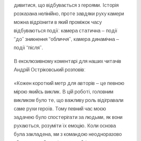
дивитися, що відбувається з героями. Історія
розказана нелінійно, проте завдяки руху камери
можна відрізнити в який проміжок часу
відбуваються події: камера статична – події
“до” зникнення “обличчя”, камера динамічна –
події “після”.
В ексклюзивному коментарі для наших читачів
Андрій Остріковський розповів:
«Кожен короткий метр для авторів – це певною
мірою якийсь виклик. В цій роботі, головним
викликом було те, що важливу роль відігравали
саме рухи героїв. Тому певний час моєю
задачею було спостерігати за людьми, як вони
рухаються, розуміти їх емоцію. Коли основа
була закладена, ми з командою неодноразово