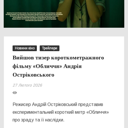
Новини кіно
Трейлери
Вийшов тизер короткометражного
фільму «Обличчя» Андрія
Остріковського
27 Лютого 2026
Режисер Андрій Остріковський представив
експериментальний короткий метр «Обличчя»
про зраду та її наслідки.