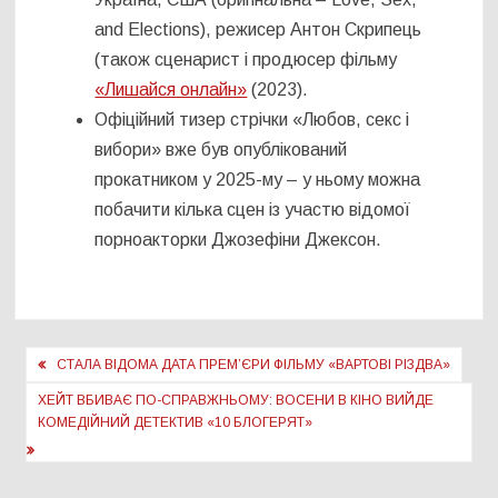
and Elections), режисер Антон Скрипець
(також сценарист і продюсер фільму
«Лишайся онлайн»
(2023).
Офіційний тизер стрічки «Любов, секс і
вибори» вже був опублікований
прокатником у 2025-му – у ньому можна
побачити кілька сцен із участю відомої
порноакторки Джозефіни Джексон.
Навігація
СТАЛА ВІДОМА ДАТА ПРЕМʼЄРИ ФІЛЬМУ «ВАРТОВІ РІЗДВА»
записів
ХЕЙТ ВБИВАЄ ПО-СПРАВЖНЬОМУ: ВОСЕНИ В КІНО ВИЙДЕ
КОМЕДІЙНИЙ ДЕТЕКТИВ «10 БЛОГЕРЯТ»