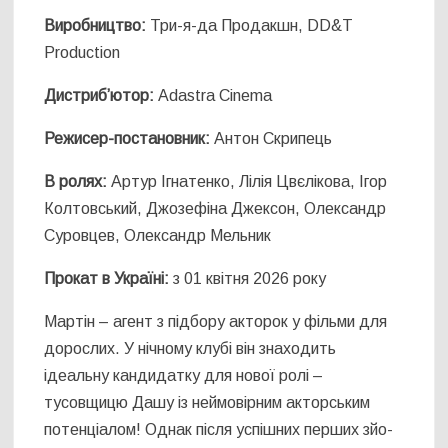
Виробництво:
Три-я-да Продакшн, DD&T
Production
Дистриб’ютор:
Adastra Cinema
Режисер-постановник:
Антон Скрипець
В ролях:
Артур Ігнатенко, Лілія Цвєлікова, Ігор
Колтовський, Джозефіна Джексон, Олександр
Суровцев, Олександр Мельник
Прокат в Україні:
з 01 квітня 2026 року
Мартін – агент з підбору акторок у фільми для
дорослих. У нічному клубі він знаходить
ідеальну кандидатку для нової ролі –
тусовщицю Дашу із неймовірним акторським
потенціалом! Однак після успішних перших зйо-