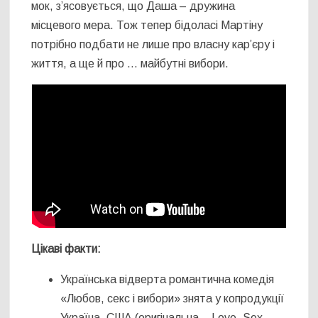
мок, з’ясовується, що Даша – дружина
місцевого мера. Тож тепер бідоласі Мартіну
потрібно подбати не лише про власну кар’єру і
життя, а ще й про … майбутні вибори.
Цікаві факти:
Українська відверта романтична комедія
«Любов, секс і вибори» знята у копродукції
Україна, США (оригінальна – Love, Sex,