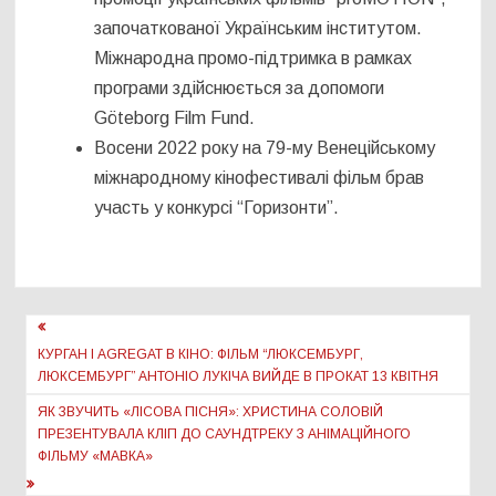
започаткованої Українським інститутом.
Міжнародна промо-підтримка в рамках
програми здійснюється за допомоги
Göteborg Film Fund.
Восени 2022 року на 79-му Венеційському
міжнародному кінофестивалі фільм брав
участь у конкурсі “Горизонти”.
Навігація
записів
КУРГАН І AGREGAT В КІНО: ФІЛЬМ “ЛЮКСЕМБУРГ,
ЛЮКСЕМБУРГ” АНТОНІО ЛУКІЧА ВИЙДЕ В ПРОКАТ 13 КВІТНЯ
ЯК ЗВУЧИТЬ «ЛІСОВА ПІСНЯ»: ХРИСТИНА СОЛОВІЙ
ПРЕЗЕНТУВАЛА КЛІП ДО САУНДТРЕКУ З АНІМАЦІЙНОГО
ФІЛЬМУ «МАВКА»