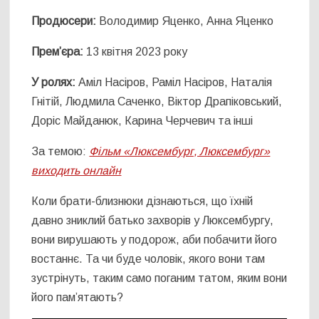
Продюсери:
Володимир Яценко, Анна Яценко
Прем’єра:
13 квітня 2023 року
У ролях:
Аміл Насіров, Раміл Насіров, Наталія
Гнітій, Людмила Саченко, Віктор Драпіковський,
Доріс Майданюк, Карина Черчевич та інші
За темою:
Фільм «Люксембург, Люксембург»
виходить онлайн
Коли брати-близнюки дізнаються, що їхній
давно зниклий батько захворів у Люксембургу,
вони вирушають у подорож, аби побачити його
востаннє. Та чи буде чоловік, якого вони там
зустрінуть, таким само поганим татом, яким вони
його пам’ятають?