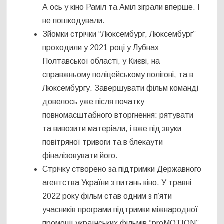
А ось у кіно Раміл та Аміл зіграли вперше. І
не пошкодували.
Зйомки стрічки “Люксембург, Люксембург”
проходили у 2021 році у Лубнах
Полтавської області, у Києві, на
справжньому поліцейському полігоні, та в
Люксембургу. Завершувати фільм команді
довелось уже після початку
повномасштабного вторгнення: рятувати
та вивозити матеріали, і вже під звуки
повітряної тривоги та в блекаути
фіналізовувати його.
Стрічку створено за підтримки Державного
агентства України з питань кіно. У травні
2022 року фільм став одним з п’яти
учасників програми підтримки міжнародної
промоції українських фільмів “proMOTION”,