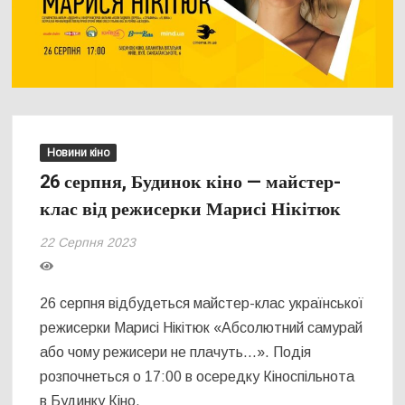
Новини кіно
26 серпня, Будинок кіно — майстер-
клас від режисерки Марисі Нікітюк
22 Серпня 2023
26 серпня відбудеться майстер-клас української
режисерки Марисі Нікітюк «Абсолютний самурай
або чому режисери не плачуть…». Подія
розпочнеться о 17:00 в осередку Кіноспільнота
в Будинку Кіно.