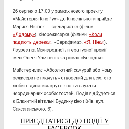
26 серпня о 17:00 у рамках нового проєкту
«Майстерня КіноРух» до Кіноспільноти прийде
Марися Нікітюк — сценаристка (фільм
«Додому»
), кінорежисерка (фільми
«Коли
падають дерева»
, «Серафима»,
«Я, Ніна»
),
Лауреатка Міжнародної літературної премії
імені Олеся Ульяненка за роман «Безодня».
Майстер-клас «Абсолютний самурай або Чому
режисери не плачуть» створений для всіх, хто
любить дивитись круте кіно та слухати
неординарних особистостей. Подія відбудеться
в Блакитній вітальні Будинку кіно (Київ, вул.
Саксаганського, 6).
ПРИЄДНАТИСЯ ДО ПОДІЇ У
FACEBOOK