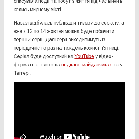
описувала події та побут з життя під час війни в
колись мирному місті.
Наразі відбулась публікація тизеру до серіалу, а
вже з 12 по 14 жовтня можна буде побачити
перші 3 серії. Далі серії виходитимуть із
періодичністю раз на тиждень кожної п’ятниці.
Серіал буде доступний на
YouTube
у відео-
форматі, а також на
подкаст-майданчиках
та у
Твітері.