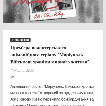
Новини кіно
Прем’єра волонтерського
анімаційного серіалу “Маріуполь.
Військові хроніки мирного жителя”
7 Жовтня 2022
Анімаційний серіал “Маріуполь. Військові хроніки
мирного жителя” створений по щоденнику жінки,
яка зі своєю сім’єю пережила бомбардування та
окупацію Маріуполя та змогла врятуватися