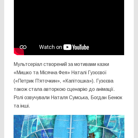
Мультсеріал створений за мотивами казки
«Мишко та Місячна Фея» Наталі Гузєєвої
(«Петрик П’яточкин», «Капітошка»). Гузєєва
також стала авторкою сценарію до анімації.
Ролі озвучували Наталя Сумська, Богдан Бенюк
та інші.