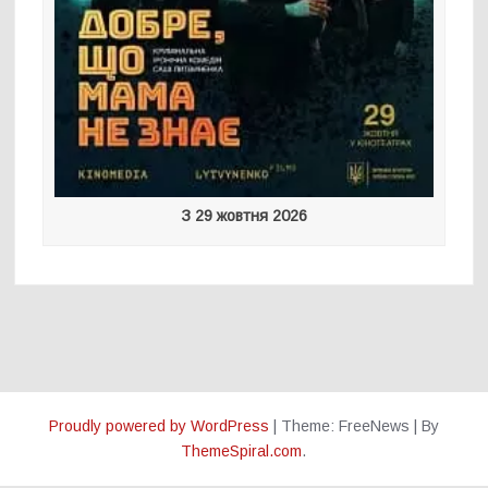
З 29 жовтня 2026
Proudly powered by WordPress
|
Theme: FreeNews
|
By
ThemeSpiral.com
.