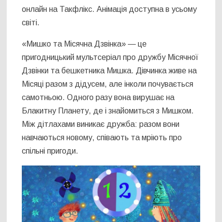
онлайн на Такфлікс. Анімація доступна в усьому
світі.
«Мишко та Місячна Дзвінка» — це
пригодницький мультсеріал про дружбу Місячної
Дзвінки та бешкетника Мишка. Дівчинка живе на
Місяці разом з дідусем, але інколи почувається
самотньою. Одного разу вона вирушає на
Блакитну Планету, де і знайомиться з Мишком.
Між дітлахами виникає дружба: разом вони
навчаються новому, співають та мріють про
спільні пригоди.