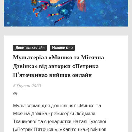
Дивитись онлайн
Новини кіно
Мультсеріал «Мишко та Місячна
Дзвінка» від авторки «Петрика
П’яточкина» вийшов онлайн
6 Грудня 2023
Мультсеріал для дошкільнят «Мишко та
Місячна Дзвінка» режисерки Людмили
Ткачикової та сценаристки Наталі Гузєєвої
(«Петрик П’яточкин», «Капітошка») вийшов