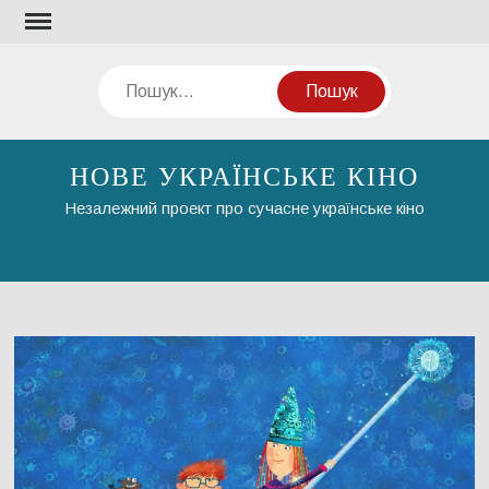
Перейти
до
вмісту
Пошук
НОВЕ УКРАЇНСЬКЕ КІНО
Незалежний проект про сучасне українське кіно