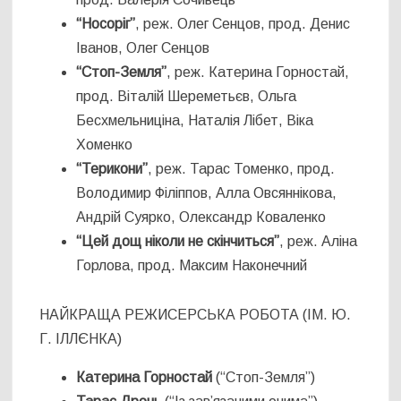
“Носоріг”
, реж. Олег Сенцов, прод. Денис
Іванов, Олег Сенцов
“Стоп-Земля”
, реж. Катерина Горностай,
прод. Віталій Шереметьєв, Ольга
Бесхмельниціна, Наталія Лібет, Віка
Хоменко
“Терикони”
, реж. Тарас Томенко, прод.
Володимир Філіппов, Алла Овсяннікова,
Андрій Суярко, Олександр Коваленко
“Цей дощ ніколи не скінчиться”
, реж. Аліна
Горлова, прод. Максим Наконечний
НАЙКРАЩА РЕЖИСЕРСЬКА РОБОТА (ІМ. Ю.
Г. ІЛЛЄНКА)
Катерина Горностай
(“Стоп-Земля”)