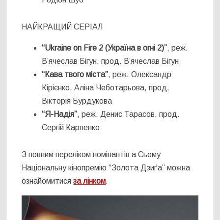
НАЙКРАЩИЙ СЕРІАЛ
“Ukraine on Fire 2 (Україна в огні 2)”
, реж.
В’ячеслав Бігун, прод. В’ячеслав Бігун
“Кава твого міста”
, реж. Олександр
Кірієнко, Аліна Чеботарьова, прод.
Вікторія Бурдукова
“Я-Надія”
, реж. Денис Тарасов, прод.
Сергій Карпенко
З повним переліком номінантів а Сьому
Національну кінопремію “Золота Дзиґа” можна
ознайомитися
за лінком
.