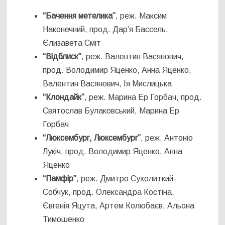
“Бачення метелика”
, реж. Максим
Наконечний, прод. Дар’я Бассель,
Єлизавета Сміт
“Відблиск”
, реж. Валентин Васянович,
прод. Володимир Яценко, Анна Яценко,
Валентин Васянович, Ія Мислицька
“Клондайк”
, реж. Марина Ер Горбач, прод.
Святослав Булаковський, Марина Ер
Горбач
“Люксембург, Люксембург”
, реж. Антоніо
Лукіч, прод. Володимир Яценко, Анна
Яценко
“Памфір”
, реж. Дмитро Сухолиткий-
Собчук, прод. Олександра Костіна,
Євгенія Яцута, Артем Колюбаєв, Альона
Тимошенко