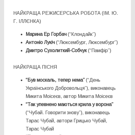
НАЙКРАЩА РЕЖИСЕРСЬКА РОБОТА (ІМ. Ю.
Г. ІЛЛЄНКА)
Марина Ер Горбач
(“Клондайк”)
Антоніо Лукіч
(“Люксембург, Люксембург”)
Дмитро Сухолиткий-Собчук
(“Памфір”)
НАЙКРАЩА ПІСНЯ
“Був москаль, тепер нема”
(“День
Українського Добровольця”), виконавець
Микита Моісеєв, автор Микита Моісеєв
“Так упевнено маються крила у ворона”
(“Чубай. Говорити знову”), виконавець
Тарас Чубай, автори Грицько Чубай,
Тарас Чубай