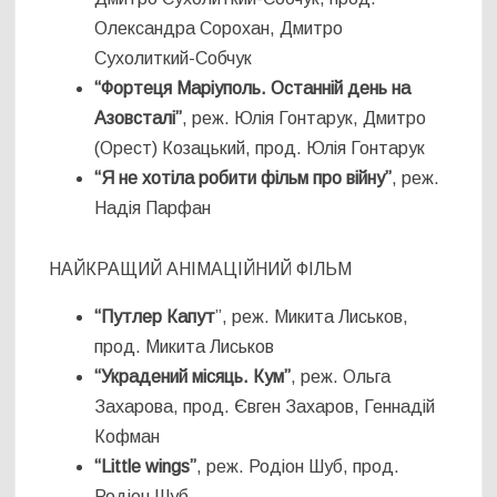
Олександра Сорохан, Дмитро
Сухолиткий-Собчук
“Фортеця Маріуполь. Останній день на
Азовсталі”
, реж. Юлія Гонтарук, Дмитро
(Орест) Козацький, прод. Юлія Гонтарук
“Я не хотіла робити фільм про війну”
, реж.
Надія Парфан
НАЙКРАЩИЙ АНІМАЦІЙНИЙ ФІЛЬМ
“Путлер Капут
”, реж. Микита Лиськов,
прод. Микита Лиськов
“Украдений місяць. Кум”
, реж. Ольга
Захарова, прод. Євген Захаров, Геннадій
Кофман
“Little wings”
, реж. Родіон Шуб, прод.
Родіон Шуб