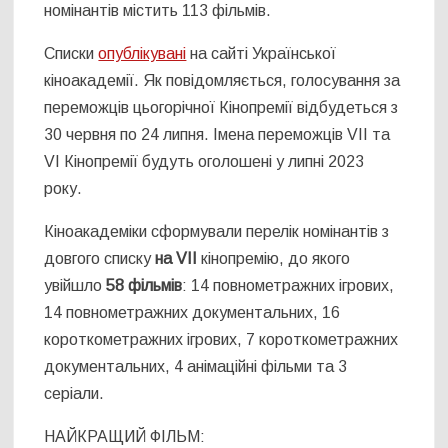
номінантів містить 113 фільмів.
Списки
опублікувані
на сайті Української
кіноакадемії. Як повідомляється, голосування за
переможців цьогорічної Кінопремії відбудеться з
30 червня по 24 липня. Імена переможців VII та
VI Кінопремії будуть оголошені у липні 2023
року.
Кіноакадеміки сформували перелік номінантів з
довгого списку
на VII
кінопремію, до якого
увійшло
58 фільмів
: 14 повнометражних ігрових,
14 повнометражних документальних, 16
короткометражних ігрових, 7 короткометражних
документальних, 4 анімаційні фільми та 3
серіали.
НАЙКРАЩИЙ ФІЛЬМ: