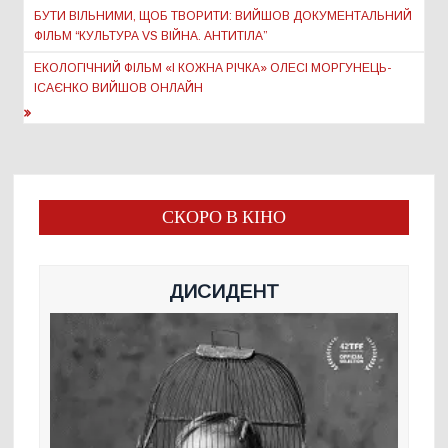
записів
БУТИ ВІЛЬНИМИ, ЩОБ ТВОРИТИ: ВИЙШОВ ДОКУМЕНТАЛЬНИЙ
ФІЛЬМ “КУЛЬТУРА VS ВІЙНА. АНТИТІЛА”
ЕКОЛОГІЧНИЙ ФІЛЬМ «І КОЖНА РІЧКА» ОЛЕСІ МОРГУНЕЦЬ-
ІСАЄНКО ВИЙШОВ ОНЛАЙН
СКОРО В КІНО
ДИСИДЕНТ