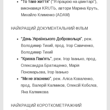
“То таке життя”
(“Я працюю на цвинтарі”),
виконавиця KRUTЬ, автори Марина Круть,
Михайло Клименко (ADAM)
НАЙКРАЩИЙ ДОКУМЕНТАЛЬНИЙ ФІЛЬМ
“День Українського Добровольця”
, реж.
Володимир Тихий, прод. Ігор Савиченко,
Володимир Тихий
“Крихка Пам’ять”
, реж. Ігор Іванько, прод.
Олександра Братищенко, Марія
Пономарьова, Ігор Іванько
“Ми не згаснемо”
, реж. Аліса Коваленко,
прод. Валерій Калмиков, Олексій Кобєлєв,
Яна Калмикова
НАЙКРАЩИЙ КОРОТКОМЕТРАЖНИЙ