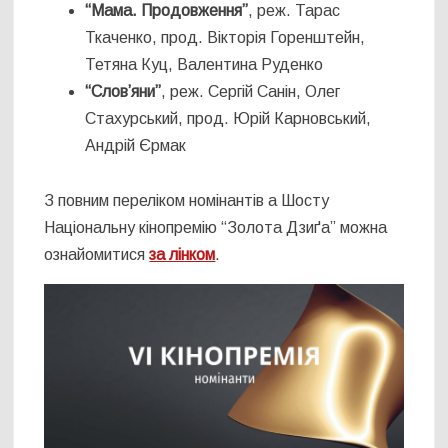
“Мама. Продовження”
, реж. Тарас
Ткаченко, прод. Вікторія Горенштейн,
Тетяна Куц, Валентина Руденко
“Слов’яни”
, реж. Сергій Санін, Олег
Стахурський, прод. Юрій Карновський,
Андрій Єрмак
З повним переліком номінантів а Шосту
Національну кінопремію “Золота Дзиґа” можна
ознайомитися
за лінком
.