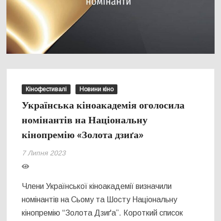
Кінофестивалі
Новини кіно
Українська кіноакадемія оголосила
номінантів на Національну
кінопремію «Золота дзиґа»
7 Липня 2023
Члени Української кіноакадемії визначили
номінантів на Сьому та Шосту Національну
кінопремію “Золота Дзиґа”. Короткий список