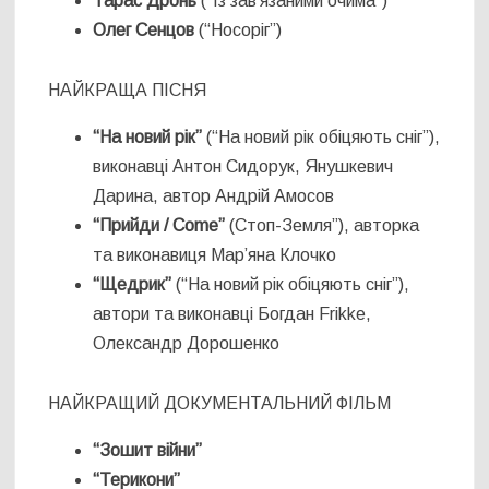
Тарас Дронь
(“Із зав’язаними очима”)
Олег Сенцов
(“Носоріг”)
НАЙКРАЩА ПІСНЯ
“На новий рік”
(“На новий рік обіцяють сніг”),
виконавці Антон Сидорук, Янушкевич
Дарина, автор Андрій Амосов
“Прийди / Come”
(Стоп-Земля”), авторка
та виконавиця Марʼяна Клочко
“Щедрик”
(“На новий рік обіцяють сніг”),
автори та виконавці Богдан Frikke,
Олександр Дорошенко
НАЙКРАЩИЙ ДОКУМЕНТАЛЬНИЙ ФІЛЬМ
“Зошит війни”
“Терикони”