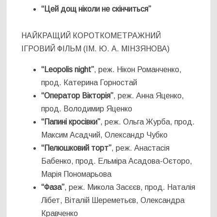
“Цей дощ ніколи не скінчиться”
НАЙКРАЩИЙ КОРОТКОМЕТРАЖНИЙ
ІГРОВИЙ ФІЛЬМ (ІМ. Ю. А. МІНЗЯНОВА)
“Leopolis night”
, реж. Нікон Романченко,
прод. Катерина Горностай
“Оператор Вікторія”
, реж. Анна Яценко,
прод. Володимир Яценко
“Папині кросівки”
, реж. Ольга Журба, прод.
Максим Асадчий, Олександр Чубко
“Пелюшковий торт”
, реж. Анастасія
Бабенко, прод. Ельміра Асадова-Оєторо,
Марія Пономарьова
“Фаза”
, реж. Микола Засєєв, прод. Наталія
Лібет, Віталій Шереметьєв, Олександра
Кравченко