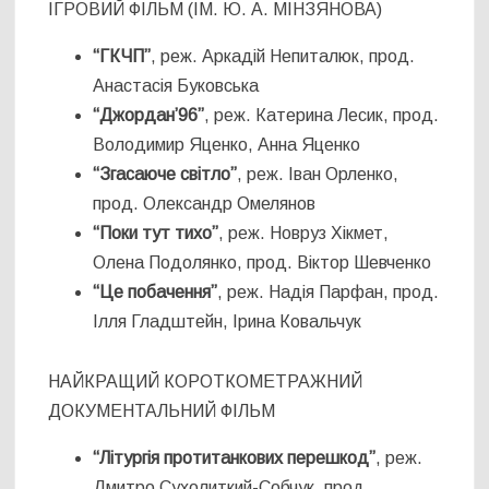
ІГРОВИЙ ФІЛЬМ (ІМ. Ю. А. МІНЗЯНОВА)
“ГКЧП”
, реж. Аркадій Непиталюк, прод.
Анастасія Буковська
“Джордан’96”
, реж. Катерина Лесик, прод.
Володимир Яценко, Анна Яценко
“Згасаюче світло”
, реж. Іван Орленко,
прод. Олександр Омелянов
“Поки тут тихо”
, реж. Новруз Хікмет,
Олена Подолянко, прод. Віктор Шевченко
“Це побачення”
, реж. Надія Парфан, прод.
Ілля Гладштейн, Ірина Ковальчук
НАЙКРАЩИЙ КОРОТКОМЕТРАЖНИЙ
ДОКУМЕНТАЛЬНИЙ ФІЛЬМ
“Літургія протитанкових перешкод”
, реж.
Дмитро Сухолиткий-Собчук, прод.