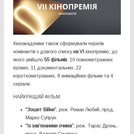
Кіноакадеміки також сформували перелік
номінантів з довгого списку
на VI
кінопремію, до
якого увійшло
55 фільмів
: 10 повнометражних
ігрових, 11 документальних, 22
короткометражних, 8 анімаційних фільми та 4
серіали.
НАЙКРАЩИЙ ФІЛЬМ:
“Зошит Війни”
, реж. Роман Любий, прод.
Марко Супрун
“Із зав’язаними очима”
, реж. Тарас Дронь,
прод. Валерія Сочивець