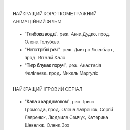
НАЙКРАЩИЙ КОРОТКОМЕТРАЖНИЙ
АНІМАЦІЙНИЙ ФІЛЬМ
“Глибока вода”
, реж. Анна Дудко, прод.
Олена Голубєва
“Непотрібні речі”
, реж. Дмитро Лісенбарт,
прод. Віталій Хало
“Тигр блукає поруч”
, реж. Анастасія
Фалілеєва, прод. Михаль Маргуліс
НАЙКРАЩИЙ ІГРОВИЙ СЕРІАЛ
“Кава з кардамоном”
, реж. Ірина
Громозда, прод. Олена Лавренюк, Сергій
Лавренюк, Людмила Семчук, Катерина
Шевелюк, Олена Зоз