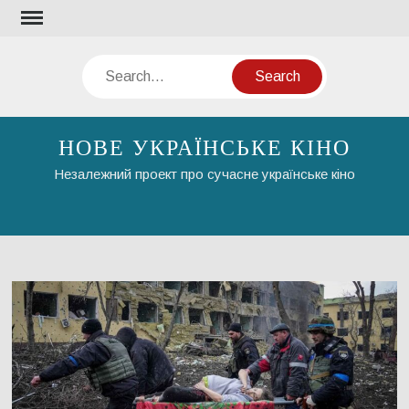
Skip
to
content
Search
НОВЕ УКРАЇНСЬКЕ КІНО
Незалежний проект про сучасне українське кіно