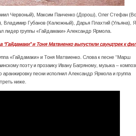
ниил Червоный), Максим Панченко (Дорош), Олег Стефан (Во
), Владимир Губанов (Калюжный), Дарья Плахтий (Ульяна), 
рал лидер группы «Гайдамаки» Александр Ярмола.
па “Гайдамаки” и Тоня Матвиенко выпустили саундтрек к фи
уппа «Гайдамаки» и Тоня Матвиенко. Слова к песне “Марш
инскому поэту и прозаику Ивану Багряному, музыка – композ
ю аранжировку песни исполнил Александр Ярмола и группа
треть ниже.