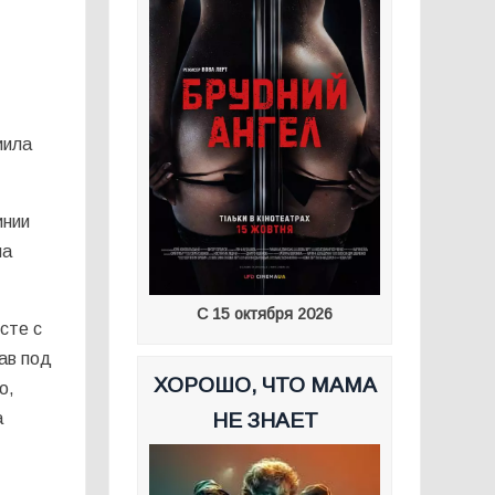
иила
инии
на
С 15 октября 2026
сте с
ав под
ХОРОШО, ЧТО МАМА
о,
НЕ ЗНАЕТ
а