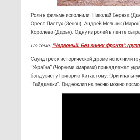
Роли в фильме исполнили: Николай Береза (Да
Орест Пастух (Зенон), Андрей Мельник (Мирон
Королева (Дарья). Одну из ролей в ленте сыг
По теме:
“Червоный. Без линии фронта”: груп
Саундтрек к исторической драме исполнили гр
“Україна” (Чорними хмарами) принадлежат укра
бандуристу Григорию Китастому. Оригинальну
“Гайдамаки”. Видеоклип на песню можно посмо