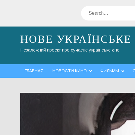
Skip
Search
to
content
НОВЕ УКРАЇНСЬКЕ
Незалежний проект про сучасне українське кіно
ГЛАВНАЯ
НОВОСТИ КИНО
ФИЛЬМЫ