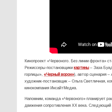
Кинопроект «Червоного. Без линии фронта» ст
Режиссеры-постановщики
картины
– Заза Буад
горлицы»,
«Черный ворон»
), автор сценария 
художник-постановщик – Ольга Светличная, к
кинокомпания ИнсайтМедиа.
Напомним, команда «Червоного» планирует рас
движения сопротивления ХХ века. Следующий ф