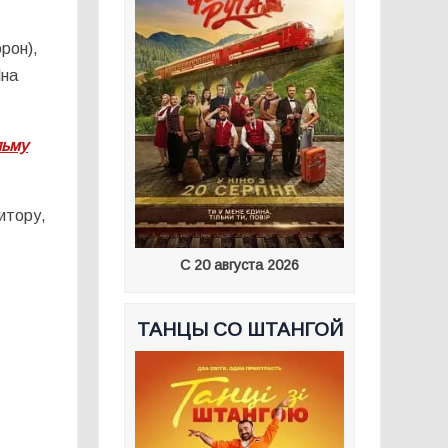
рон),
Яна
льму
итору,
С 20 августа 2026
ТАНЦЫ СО ШТАНГОЙ