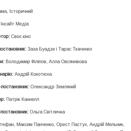
ма, Історичний
Інсайт Медіа
ютор:
Своє кіно
остановник:
Заза Буадзе і Тарас Ткаченко
и:
Володимир Філіпов, Алла Овсяннікова
нарію:
Андрій Кокотюха
постановник:
Олександр Земляний
ор:
Патрік Каннелл
постановник:
Ольга Світлична
Стефан, Максим Панченко, Орест Пастух, Андрій Мельник,