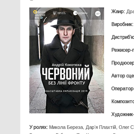
Жанр:
Дра
Виробник:
Дистриб’
Режисер-п
Продюсер
Автор сце
Оператор-
Композит
Художник-
У ролях:
Микола Береза, Дар’я Плахтій, Олег 