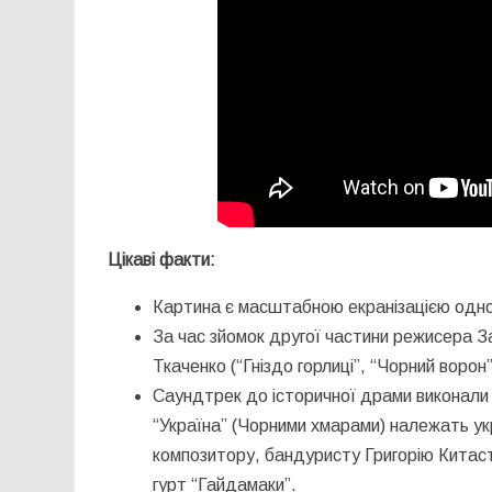
Цікаві факти:
Картина є масштабною екранізацією одно
За час зйомок другої частини режисера З
Ткаченко (“Гніздо горлиці”, “Чорний ворон”
Саундтрек до історичної драми виконали 
“Україна” (Чорними хмарами) належать укр
композитору, бандуристу Григорію Китас
гурт “Гайдамаки”.