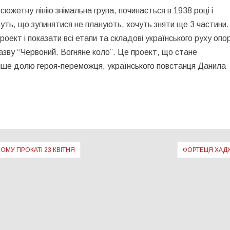
сюжетну лінію знімальна група, починається в 1938 році і
жуть, що зупинятися не планують, хочуть зняти ще 3 частини.
ект і показати всі етапи та складові українського руху опо
азву “Червоний. Вогняне коло”. Це проект, що стане
ніше долю героя-переможця, українського повстанця Данила
МУ ПРОКАТІ 23 КВІТНЯ
ФОРТЕЦЯ ХАД