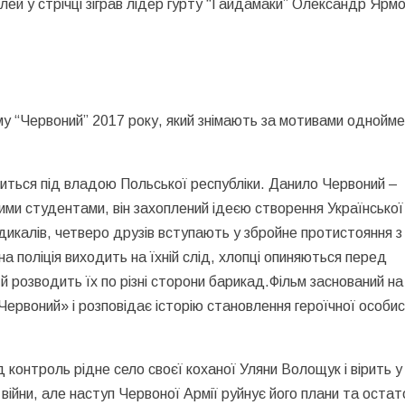
ей у стрічці зіграв лідер гурту “Гайдамаки” Олександр Ярм
ьму “Червоний” 2017 року, який знімають за мотивами однойм
диться під владою Польської республіки. Данило Червоний –
кими студентами, він захоплений ідеєю створення Української
икалів, четверо друзів вступають у збройне протистояння з
 поліція виходить на їхній слід, хлопці опиняються перед
й розводить їх по різні сторони барикад.Фільм заснований на
ервоний» і розповідає історію становлення героїчної особис
контроль рідне село своєї коханої Уляни Волощук і вірить у
 війни, але наступ Червоної Армії руйнує його плани та оста