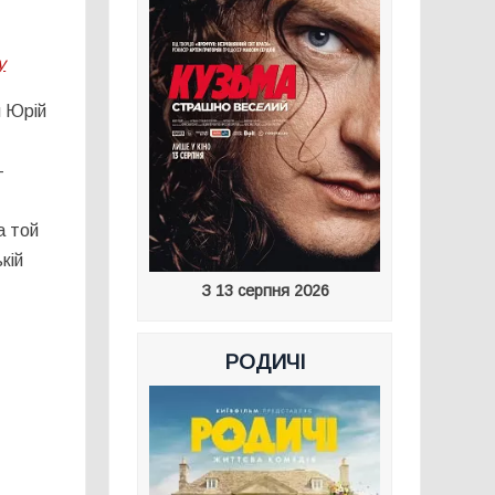
у
ш Юрій
–
а той
кій
З 13 серпня 2026
РОДИЧІ