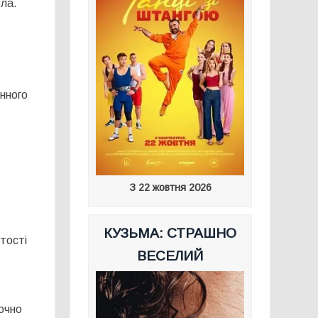
ола.
енного
З 22 жовтня 2026
КУЗЬМА: СТРАШНО
тості
ВЕСЕЛИЙ
точно