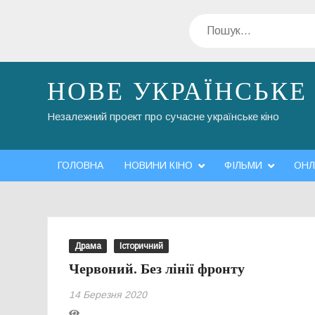
Перейти
Пошук
до
вмісту
НОВЕ УКРАЇНСЬКЕ
Незалежний проект про сучасне українське кіно
ГОЛОВНА
НОВИНИ КІНО
ФІЛЬМИ
ОНЛ
Драма
Історичний
Червоний. Без лінії фронту
14 Березня 2020