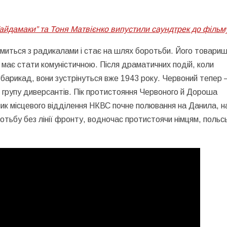
 “Гайдамаки” та Тоня Матвієнко випустили саундтрек до фільм
омиться з радикалами і стає на шлях боротьби. Його товари
 має стати комуністичною. Після драматичних подій, коли
и барикад, вони зустрінуться вже 1943 року. Червоний тепер 
групу диверсантів. Пік протистояння Червоного й Дороша
ник місцевого відділення НКВС почне полювання на Данила, н
тьбу без лінії фронту, водночас протистоячи німцям, польсь