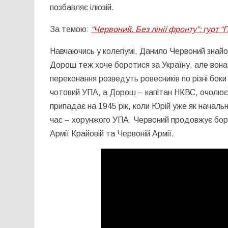
позбавляє ілюзій.
За темою:
“Червоний. Без лінії фронту”: гурт
Навчаючись у колегіумі, Данило Червоний знай
Дорош теж хоче боротися за Україну, але вона
переконання розведуть ровесників по різні бок
чотовий УПА, а Дорош – капітан НКВС, очолює 
припадає на 1945 рік, коли Юрій уже як началь
час – хорунжого УПА. Червоний продовжує боро
Армії Крайовій та Червоній Армії.