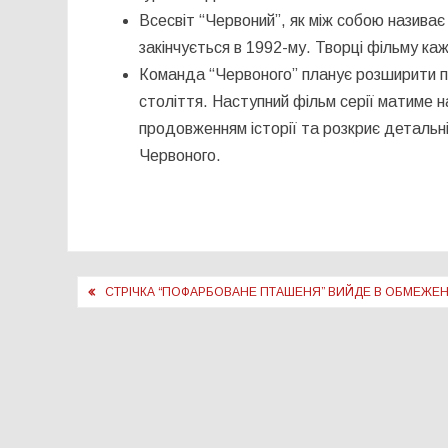
Всесвіт “Червоний”, як між собою називає 
закінчується в 1992-му. Творці фільму ка
Команда “Червоного” планує розширити про
століття. Наступний фільм серії матиме н
продовженням історії та розкриє деталь
Червоного.
Навігація
СТРІЧКА “ПОФАРБОВАНЕ ПТАШЕНЯ” ВИЙДЕ В ОБМЕЖЕНО
записів