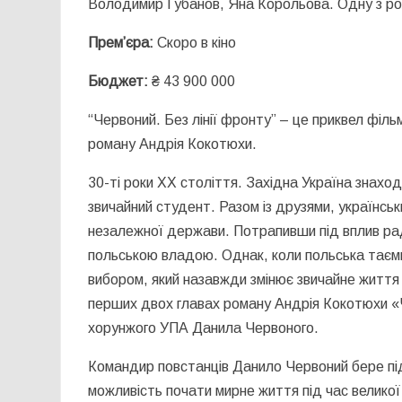
Володимир Губанов, Яна Корольова. Одну з рол
Прем’єра:
Скоро в кіно
Бюджет:
₴ 43 900 000
“Червоний. Без лінії фронту” – це приквел філ
роману Андрія Кокотюхи.
30-ті роки ХХ століття. Західна Україна знахо
звичайний студент. Разом із друзями, українсь
незалежної держави. Потрапивши під вплив рад
польською владою. Однак, коли польська таємна
вибором, який назавжди змінює звичайне життя 
перших двох главах роману Андрія Кокотюхи «Ч
хорунжого УПА Данила Червоного.
Командир повстанців Данило Червоний бере під 
можливість почати мирне життя під час великої