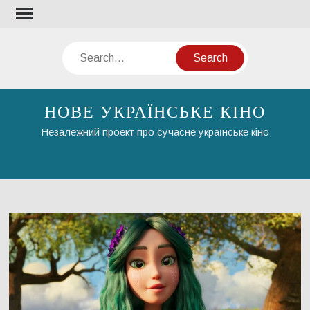
Skip
to
content
Search
НОВЕ УКРАЇНСЬКЕ КІНО
Незалежний проект про сучасне українське кіно