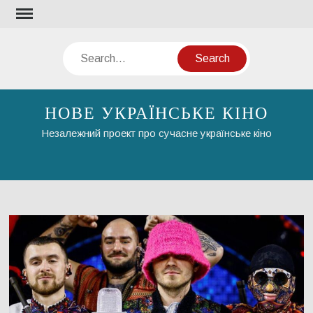
Skip
to
content
Search
НОВЕ УКРАЇНСЬКЕ КІНО
Незалежний проект про сучасне українське кіно