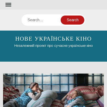
Skip
to
content
Search
НОВЕ УКРАЇНСЬКЕ КІНО
Незалежний проект про сучасне українське кіно